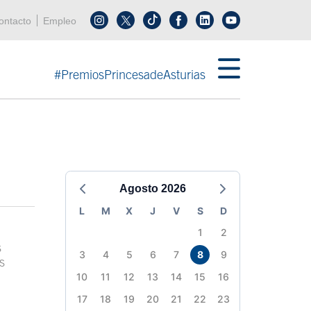
enú cabecera
ontacto
Empleo
Síguenos en tiktok
Síguenos en linkedin
in menú cabecera
#PremiosPrincesadeAsturias
Agosto 2026
L
M
X
J
V
S
D
1
2
s
3
4
5
6
7
8
9
s
10
11
12
13
14
15
16
17
18
19
20
21
22
23