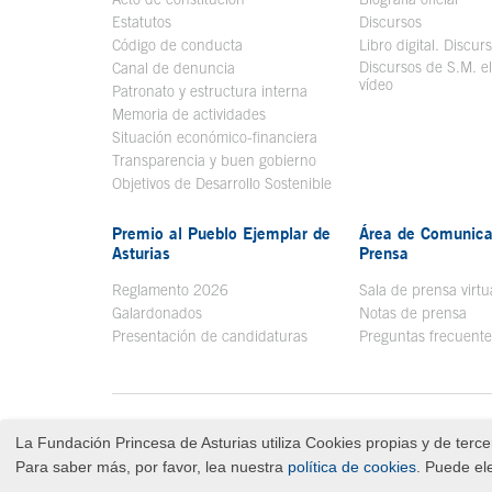
Estatutos
Discursos
Código de conducta
Libro digital. Discur
Discursos de S.M. e
Canal de denuncia
vídeo
Se abre en ve
Patronato y estructura interna
Memoria de actividades
Situación económico-financiera
Transparencia y buen gobierno
Objetivos de Desarrollo Sostenible
Premio al Pueblo Ejemplar de
Área de Comunica
Asturias
Prensa
Reglamento 2026
Sala de prensa virtu
Galardonados
Notas de prensa
Presentación de candidaturas
Preguntas frecuente
Menú pie
Aviso legal
Tecla de acceso 8
Contacto
Mapa Web
Política de privacidad
La Fundación Princesa de Asturias utiliza Cookies propias y de tercer
Fin menú pie
© Copyright Sat Aug 08 09:11:45 UTC 2026 Fundación Prince
Para saber más, por favor, lea nuestra
política de cookies
. Puede el