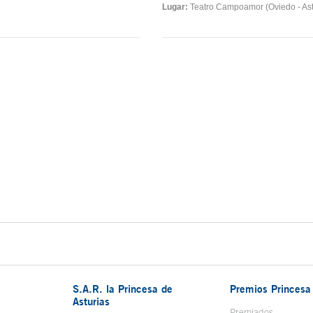
Lugar:
Teatro Campoamor (Oviedo - Ast
S.A.R. la Princesa de
Premios Princesa 
Asturias
bre en ventana nueva
Premiados