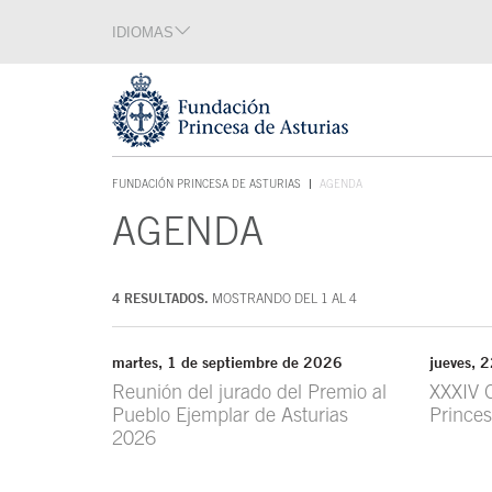
Saltar navegación. Ir directamente al contenido principal
IDIOMAS
Sección de idiomas
Fin de la sección de idiomas
Tecla de acceso 1
FUNDACIÓN PRINCESA DE ASTURIAS
AGENDA
TECLA DE ACCESO 1
AGENDA
Contenido principal
4 RESULTADOS.
MOSTRANDO DEL 1 AL 4
martes, 1 de septiembre de 2026
jueves, 
Reunión del jurado del Premio al
XXXIV 
Pueblo Ejemplar de Asturias
Princes
2026