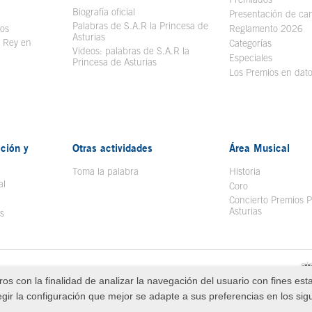
Biografía oficial
Se abre en ventana nueva
Presentación de ca
Palabras de S.A.R la Princesa de
sos
Se abre en ventana nueva
Reglamento 2026
Asturias
l Rey en
Categorías
Videos: palabras de S.A.R la
ntana nueva
Especiales
Princesa de Asturias
Los Premios en dat
ción y
Otras actividades
Área Musical
Toma la palabra
Historia
al
Coro
Concierto Premios P
Asturias
s
Redes Sociales
Política de Cookies
os con la finalidad de analizar la navegación del usuario con fines est
sa de Asturias
egir la configuración que mejor se adapte a sus preferencias en los sig