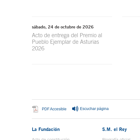
sábado, 24 de octubre de 2026
Acto de entrega del Premio al
Pueblo Ejemplar de Asturias
2026
Fin del contenido principal
Escuchar página
Se abre en ventana nueva
PDF Accesible
La Fundación
S.M. el Rey
Acto de constitución
Biografía oficial
Se a