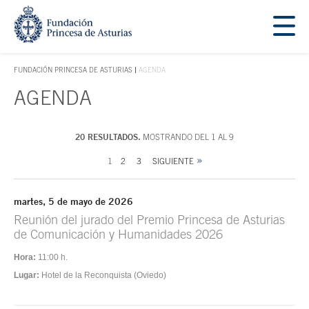
Saltar navegación. Ir directamente al contenido principal
Tecla de acceso 1
FUNDACIÓN PRINCESA DE ASTURIAS
AGENDA
TECLA DE ACCESO 1
AGENDA
Contenido principal
20 RESULTADOS.
MOSTRANDO DEL 1 AL 9
1
2
3
SIGUIENTE
martes, 5 de mayo de 2026
Reunión del jurado del Premio Princesa de Asturias
de Comunicación y Humanidades 2026
Hora:
11:00 h.
Lugar:
Hotel de la Reconquista (Oviedo)