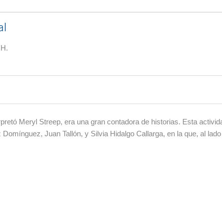
al
 H.
rpretó Meryl Streep, era una gran contadora de historias. Esta activid
Domínguez, Juan Tallón, y Silvia Hidalgo Callarga, en la que, al la