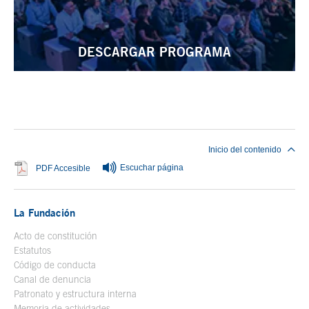
DESCARGAR PROGRAMA
Fin del contenido principal
Inicio del contenido
Escuchar página
Se abre en ventana nueva
PDF Accesible
La Fundación
Acto de constitución
Estatutos
Código de conducta
Canal de denuncia
Patronato y estructura interna
Memoria de actividades