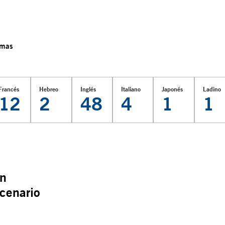
omas
Francés
Hebreo
Inglés
Italiano
Japonés
Ladino
12
2
48
4
1
1