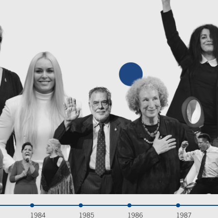
1984
1985
1986
1987