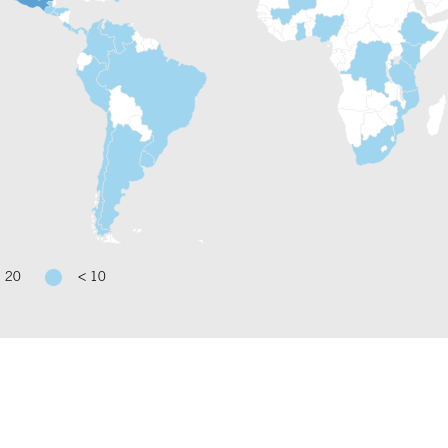
- 20
< 10