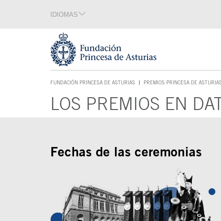
Saltar navegación. Ir directamente al contenido principal
IDIOMAS
Sección de idiomas
Fin de la sección de idiomas
Tecla de acceso 1
FUNDACIÓN PRINCESA DE ASTURIAS
PREMIOS PRINCESA DE ASTURIA
TECLA DE ACCESO 1
LOS PREMIOS EN DA
Contenido principal
Fechas de las ceremonias