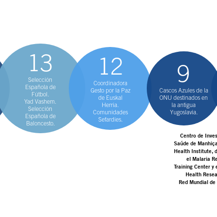
os en
el escenario