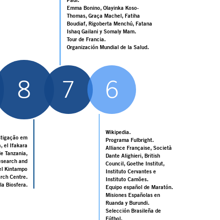
Katalin Karikó, Drew Weissman, Phil
Felgner, Uğur Şahin, Özlem Türeci,
Derrick Rossi y Sarah Gilbert.
Hijas de la Caridad de San Vicente 
Paúl.
Emma Bonino, Olayinka Koso-
Thomas, Graça Machel, Fatiha
Boudiaf, Rigoberta Menchú, Fatana
Ishaq Gailani y Somaly Mam.
Tour de Francia.