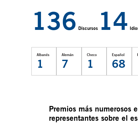
145
14
Discursos
Idi
Albanés
Alemán
Checo
Español
1
7
1
68