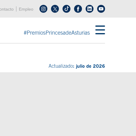
enú cabecera
ontacto
Empleo
Síguenos en tiktok
Síguenos en linkedin
in menú cabecera
#PremiosPrincesadeAsturias
: julio de 2026
Actualizado