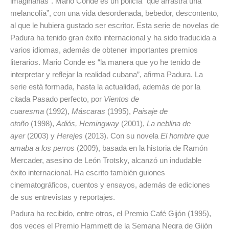
imaginarias”. Mario Conde es un policía “que arrastra una
melancolía”, con una vida desordenada, bebedor, descontento,
al que le hubiera gustado ser escritor. Esta serie de novelas de
Padura ha tenido gran éxito internacional y ha sido traducida a
varios idiomas, además de obtener importantes premios
literarios. Mario Conde es “la manera que yo he tenido de
interpretar y reflejar la realidad cubana”, afirma Padura. La
serie está formada, hasta la actualidad, además de por la
citada Pasado perfecto, por
Vientos de
cuaresma
(1992),
Máscaras
(1995),
Paisaje de
otoño
(1998),
Adiós, Hemingway
(2001),
La neblina de
ayer
(2003) y
Herejes
(2013). Con su novela
El hombre que
amaba a los perros
(2009), basada en la historia de Ramón
Mercader, asesino de León Trotsky, alcanzó un indudable
éxito internacional. Ha escrito también guiones
cinematográficos, cuentos y ensayos, además de ediciones
de sus entrevistas y reportajes.
Padura ha recibido, entre otros, el Premio Café Gijón (1995),
dos veces el Premio Hammett de la Semana Negra de Gijón