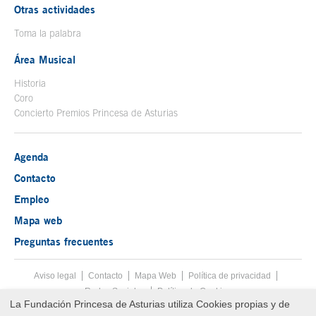
Otras actividades
Toma la palabra
Área Musical
Historia
Coro
Concierto Premios Princesa de Asturias
Agenda
Contacto
Empleo
Mapa web
Preguntas frecuentes
Aviso legal
Tecla de acceso 8
Contacto
Mapa Web
Menú pie
Política de privacidad
Redes Sociales
Política de Cookies
La Fundación Princesa de Asturias utiliza Cookies propias y de
Fin menú pie