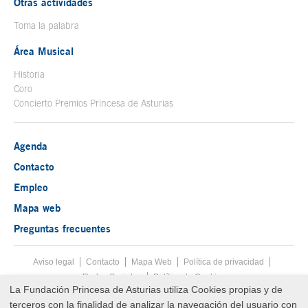
Otras actividades
Toma la palabra
Área Musical
Historia
Coro
Concierto Premios Princesa de Asturias
Agenda
Contacto
Empleo
Mapa web
Preguntas frecuentes
Aviso legal
Tecla de acceso 8
Contacto
Mapa Web
Menú pie
Política de privacidad
Redes Sociales
Política de Cookies
La Fundación Princesa de Asturias utiliza Cookies propias y de
Fin menú pie
terceros con la finalidad de analizar la navegación del usuario con
© Copyright Thu Aug 06 06:33:55 UTC 2026 Fundación Princesa de