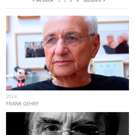
ANTERIOR
1
2
3
4
SIGUIENTE
2014
FRANK GEHRY