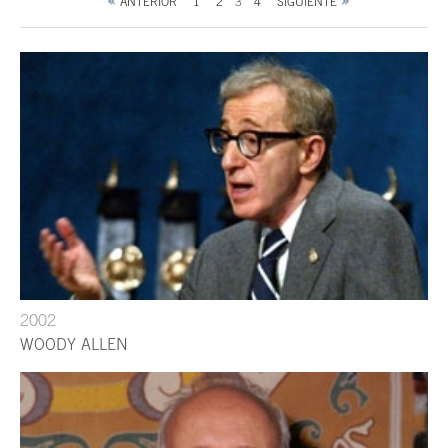
ANTERIOR
1
2
3
4
SIGUIENTE
2002
WOODY ALLEN