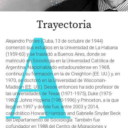
Trayectoria
Alejandro Portes (Cuba, 13 de octubre de 1944)
comenzó sus estudios en la Universidad de La Habana
(1959-60) y se trasladó a Buenos Aires, donde se
matriculó en Sociología en la Universidad Católica de
Argentina. Nacionalizado estadounidense en 1968,
continuó su formación en la de Creighton (EE. UU.) y, en
1970, se doctoró en la Universidad de Wisconsin-
Madison (EE. UU.). Desde entonces ha sido profesor de
las universidades de Texas (1971-1975), Duke (1975-
1980), Johns Hopkins (1980-1996) y Princeton, a la que
llegó en 1997 y donde fue, entre 2003 y 2014,
catedrático Howard Harrison and Gabrielle Snyder Beck
del Departamento de Sociología. También fue
cofundador en 1988 del Centro de Migraciones y