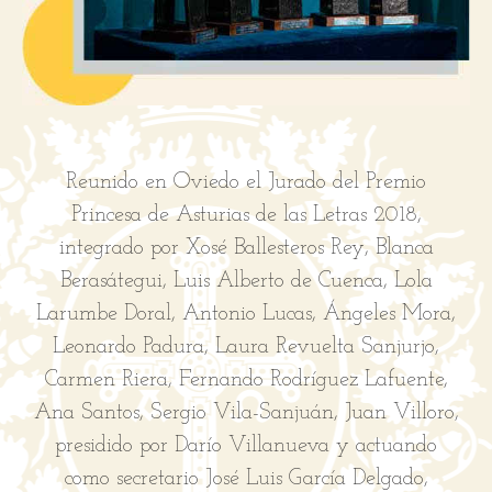
Reunido en Oviedo el Jurado del Premio
Princesa de Asturias de las Letras 2018,
integrado por Xosé Ballesteros Rey, Blanca
Berasátegui, Luis Alberto de Cuenca, Lola
Larumbe Doral, Antonio Lucas, Ángeles Mora,
Leonardo Padura, Laura Revuelta Sanjurjo,
Carmen Riera, Fernando Rodríguez Lafuente,
Ana Santos, Sergio Vila-Sanjuán, Juan Villoro,
a
presidido por Darío Villanueva y actuando
como secretario José Luis García Delgado,