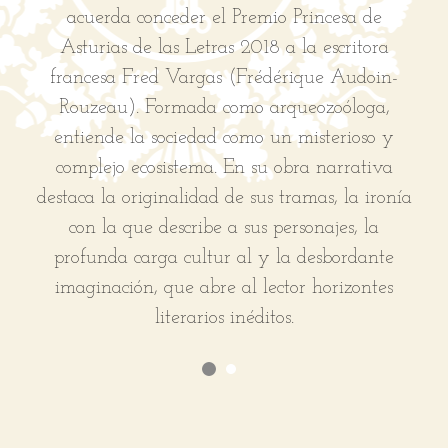
acuerda conceder el Premio Princesa de
Asturias de las Letras 2018 a la escritora
g
francesa Fred Vargas (Frédérique Audoin-
Rouzeau). Formada como arqueozoóloga,
entiende la sociedad como un misterioso y
complejo ecosistema. En su obra narrativa
destaca la originalidad de sus tramas, la ironía
con la que describe a sus personajes, la
profunda carga cultur al y la desbordante
imaginación, que abre al lector horizontes
literarios inéditos.