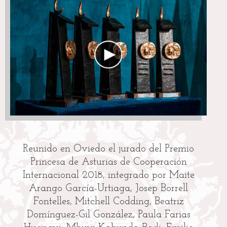
Reunido en Oviedo el jurado del Premio
A 
Princesa de Asturias de Cooperación
lle
Internacional 2018, integrado por Maite
re
Arango García-Urtiaga, Josep Borrell
se
Fontelles, Mitchell Codding, Beatriz
de
Domínguez-Gil González, Paula Farias