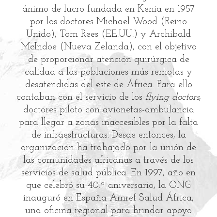
ánimo de lucro fundada en Kenia en 1957
por los doctores Michael Wood (Reino
Unido), Tom Rees (EE.UU.) y Archibald
McIndoe (Nueva Zelanda), con el objetivo
de proporcionar atención quirúrgica de
calidad a las poblaciones más remotas y
desatendidas del este de África. Para ello
contaban con el servicio de los
flying doctors
,
c
doctores piloto con avionetas-ambulancia
para llegar a zonas inaccesibles por la falta
de infraestructuras. Desde entonces, la
organización ha trabajado por la unión de
las comunidades africanas a través de los
servicios de salud pública. En 1997, año en
que celebró su 40.º aniversario, la ONG
inauguró en España Amref Salud África,
una oficina regional para brindar apoyo