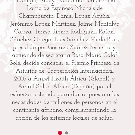
Huanqui, Mbuyi Kabunda Badi, Emilio
pr
Lamo de Espinosa Michels de
fo
Champourcin, Daniel López Acuña,
co
Jerónimo López Martínez, Jaime Montalvo
Correa, Teresa Ribera Rodríguez, Rafael
mu
Sánchez Ortega, Luis Sánchez-Merlo Ruiz,
presidido por Gustavo Suárez Pertierra y
actuando de secretaria Rosa María Calaf
Solé, decide conceder el Premio Princesa de
Asturias de Cooperación Internacional
2018 a Amref Health África (Global) y
Amref Salud África (España) por el
esfuerzo sostenido para dar respuesta a las
necesidades de millones de personas en el
continente africano, complementando la
acción de los sistemas locales de salud.