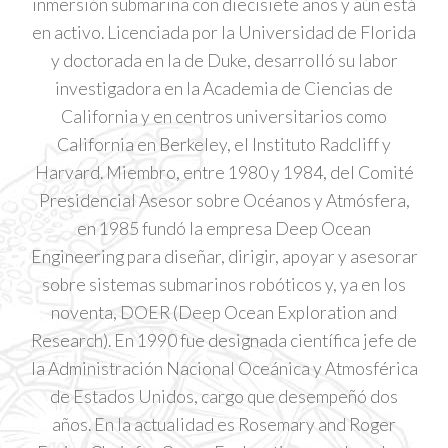
inmersión submarina con diecisiete años y aún está
en activo. Licenciada por la Universidad de Florida
y doctorada en la de Duke, desarrolló su labor
y
investigadora en la Academia de Ciencias de
California y en centros universitarios como
California en Berkeley, el Instituto Radcliff y
Harvard. Miembro, entre 1980 y 1984, del Comité
Presidencial Asesor sobre Océanos y Atmósfera,
en 1985 fundó la empresa Deep Ocean
Engineering para diseñar, dirigir, apoyar y asesorar
sobre sistemas submarinos robóticos y, ya en los
noventa, DOER (Deep Ocean Exploration and
Research). En 1990 fue designada científica jefe de
la Administración Nacional Oceánica y Atmosférica
de Estados Unidos, cargo que desempeñó dos
d
años. En la actualidad es Rosemary and Roger