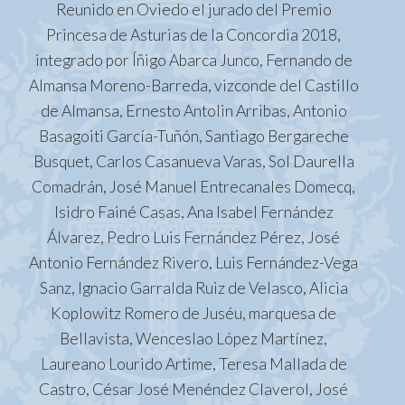
Reunido en Oviedo el jurado del Premio
a l
Princesa de Asturias de la Concordia 2018,
por
integrado por Íñigo Abarca Junco, Fernando de
a l
Almansa Moreno-Barreda, vizconde del Castillo
de Almansa, Ernesto Antolin Arribas, Antonio
co
Basagoiti García-Tuñón, Santiago Bergareche
Busquet, Carlos Casanueva Varas, Sol Daurella
Comadrán, José Manuel Entrecanales Domecq,
Co
Isidro Fainé Casas, Ana Isabel Fernández
su 
Álvarez, Pedro Luis Fernández Pérez, José
de
Antonio Fernández Rivero, Luis Fernández-Vega
co
Sanz, Ignacio Garralda Ruiz de Velasco, Alicia
Koplowitz Romero de Juséu, marquesa de
con
Bellavista, Wenceslao López Martínez,
Laureano Lourido Artime, Teresa Mallada de
Castro, César José Menéndez Claverol, José