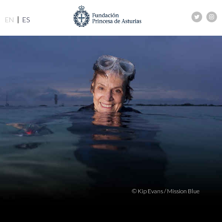
EN
ES
© Kip Evans / Mission Blue