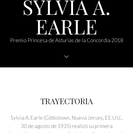
SYLVIA A.
EARLE
Premio Princesa de Asturias de la Concordia 2018
TRAYECTORIA
Sylvia A. Earle (Gibbstown, Nueva Jersey, EE.UU.,
30 de agosto de 1935) realizó su primera