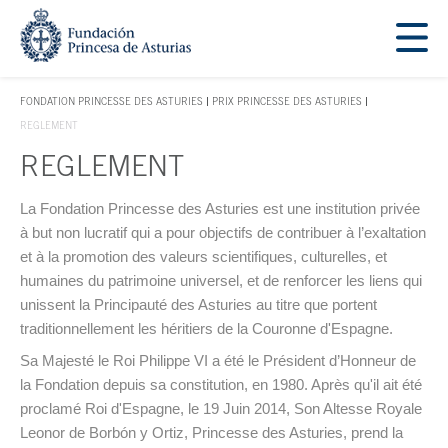
Aller menu principal. Aller directement au contenu principal
Clé d'accès 1
FONDATION PRINCESSE DES ASTURIES
PRIX PRINCESSE DES ASTURIES
CLÉ D'ACCÈS 1
REGLEMENT
REGLEMENT
Contenu principal
La Fondation Princesse des Asturies est une institution privée
à but non lucratif qui a pour objectifs de contribuer à l’exaltation
et à la promotion des valeurs scientifiques, culturelles, et
humaines du patrimoine universel, et de renforcer les liens qui
unissent la Principauté des Asturies au titre que portent
traditionnellement les héritiers de la Couronne d'Espagne.
Sa Majesté le Roi Philippe VI a été le Président d’Honneur de
la Fondation depuis sa constitution, en 1980. Après qu'il ait été
proclamé Roi d'Espagne, le 19 Juin 2014, Son Altesse Royale
Leonor de Borbón y Ortiz, Princesse des Asturies, prend la