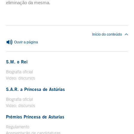
eliminação da mesma.
Fim do conteúdo principal
Início do conteúdo
Ouvir a página
S.M. o Rei
Biografia oficial
Abre uma nova janela
Video: discursos
Abre uma nova janela
S.A.R. a Princesa de Astúrias
Biografia oficial
Abre uma nova janela
Video: discursos
Abre uma nova janela
Prémios Princesa de Asturias
Regulamento
Apresentação de candidaturas