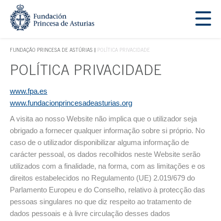
Saltar navegação. Ir directamente ao conteúdo principal
Tecla de acesso 1
FUNDAÇÃO PRINCESA DE ASTÚRIAS
POLÍTICA PRIVACIDADE
TECLA DE ACESSO 1
POLÍTICA PRIVACIDADE
Conteúdo principal
www.fpa.es
www.fundacionprincesadeasturias.org
A visita ao nosso Website não implica que o utilizador seja
obrigado a fornecer qualquer informação sobre si próprio. No
caso de o utilizador disponibilizar alguma informação de
carácter pessoal, os dados recolhidos neste Website serão
utilizados com a finalidade, na forma, com as limitações e os
direitos estabelecidos no Regulamento (UE) 2.019/679 do
Parlamento Europeu e do Conselho, relativo à protecção das
pessoas singulares no que diz respeito ao tratamento de
dados pessoais e à livre circulação desses dados