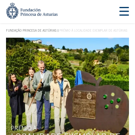
Saltar navegação. Ir directamente ao conteúdo principal
Tecla de acesso 1
FUNDAÇÃO PRINCESA DE ASTÚRIAS
PRÉMIO À LOCALIDADE EXEMPLAR DE ASTÚRIAS
TECLA DE ACESSO 1
Conteúdo principal
PRÉMIO À