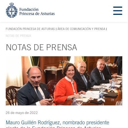
Saltar navegación. Ir directamente al contenido principal
Tecla de acceso 1
FUNDACIÓN PRINCESA DE ASTURIAS
ÁREA DE COMUNICACIÓN Y PRENSA
TECLA DE ACCESO 1
NOTAS DE PRENSA
NOTAS DE PRENSA
Contenido principal
26 de mayo de 2022
Mauro Guillén Rodríguez, nombrado presidente