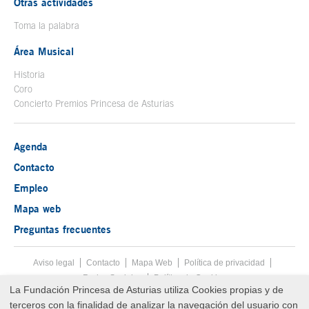
Otras actividades
Toma la palabra
Área Musical
Historia
Coro
Concierto Premios Princesa de Asturias
Agenda
Contacto
Empleo
Mapa web
Preguntas frecuentes
Aviso legal
Tecla de acceso 8
Contacto
Mapa Web
Menú pie
Política de privacidad
Redes Sociales
Política de Cookies
La Fundación Princesa de Asturias utiliza Cookies propias y de
Fin menú pie
terceros con la finalidad de analizar la navegación del usuario con
© Copyright Sat Aug 08 11:58:50 UTC 2026 Fundación Princesa de