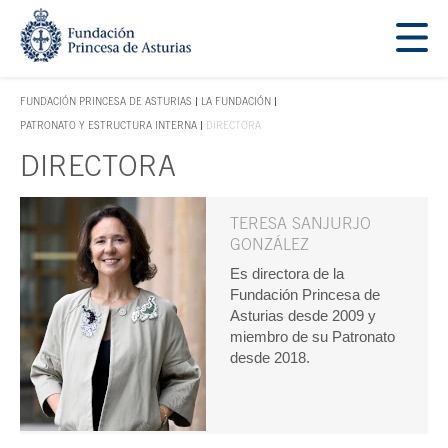
Saltar navegación. Ir directamente al contenido principal
Tecla de acceso 1
FUNDACIÓN PRINCESA DE ASTURIAS
LA FUNDACIÓN
TECLA DE ACCESO 1
PATRONATO Y ESTRUCTURA INTERNA
DIRECTORA
DIRECTORA
Contenido principal
TERESA SANJURJO
GONZÁLEZ
Es directora de la
Fundación Princesa de
Asturias desde 2009 y
miembro de su Patronato
desde 2018.