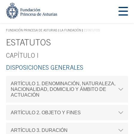
Saltar navegación. Ir directamente al contenido principal
Tecla de acceso 1
FUNDACIÓN PRINCESA DE ASTURIAS
LA FUNDACIÓN
ESTATUTOS
TECLA DE ACCESO 1
ESTATUTOS
CAPÍTULO I
Contenido principal
DISPOSICIONES GENERALES
ARTÍCULO 1. DENOMINACIÓN, NATURALEZA,
NACIONALIDAD, DOMICILIO Y ÁMBITO DE
ACTUACIÓN
ARTÍCULO 2. OBJETO Y FINES
ARTÍCULO 3. DURACIÓN