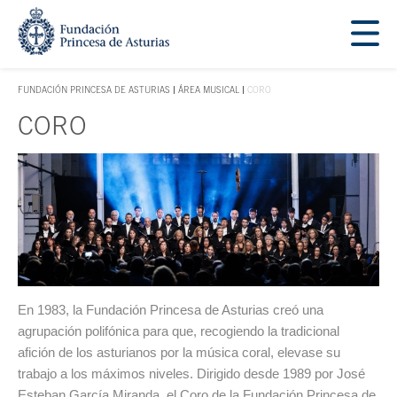
Saltar navegación. Ir directamente al contenido principal
Tecla de acceso 1
FUNDACIÓN PRINCESA DE ASTURIAS
ÁREA MUSICAL
CORO
TECLA DE ACCESO 1
CORO
Contenido principal
En 1983, la Fundación Princesa de Asturias creó una
agrupación polifónica para que, recogiendo la tradicional
afición de los asturianos por la música coral, elevase su
trabajo a los máximos niveles. Dirigido desde 1989 por José
Esteban García Miranda, el Coro de la Fundación Princesa de