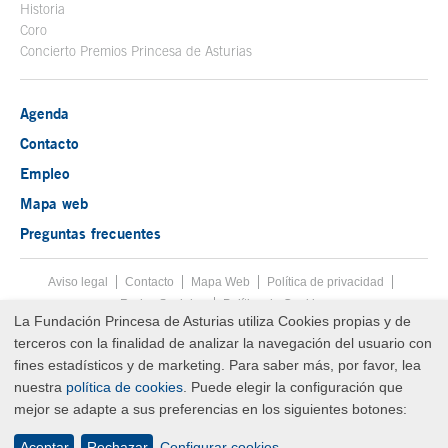
Historia
Coro
Concierto Premios Princesa de Asturias
Agenda
Contacto
Empleo
Mapa web
Preguntas frecuentes
Aviso legal
Tecla de acceso 8
Contacto
Mapa Web
Menú pie
Política de privacidad
Redes Sociales
Política de Cookies
La Fundación Princesa de Asturias utiliza Cookies propias y de
Fin menú pie
terceros con la finalidad de analizar la navegación del usuario con
© Copyright Wed Aug 05 23:43:11 UTC 2026 Fundación Princesa de
Asturias
fines estadísticos y de marketing. Para saber más, por favor, lea
nuestra
política de cookies
. Puede elegir la configuración que
mejor se adapte a sus preferencias en los siguientes botones:
Aceptar
Rechazar
Configurar cookies