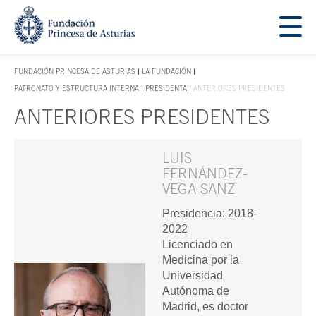
Saltar navegación. Ir directamente al contenido principal
Tecla de acceso 1
FUNDACIÓN PRINCESA DE ASTURIAS
LA FUNDACIÓN
TECLA DE ACCESO 1
PATRONATO Y ESTRUCTURA INTERNA
PRESIDENTA
ANTERIORES PRESIDENTES
ANTERIORES PRESIDENTES
Contenido principal
LUIS
FERNÁNDEZ-
VEGA SANZ
Presidencia: 2018-
2022
Licenciado en
Medicina por la
Universidad
Autónoma de
Madrid, es doctor