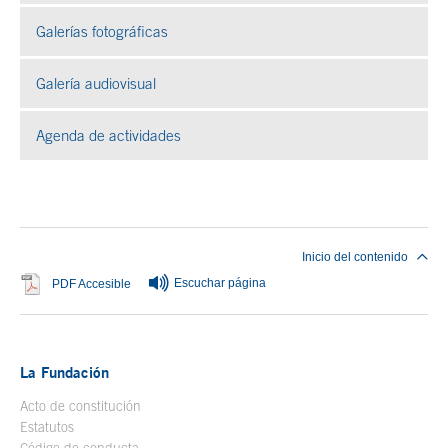
Galerías fotográficas
Se abre en ventana nueva
Galería audiovisual
Se abre en ventana nueva
Agenda de actividades
Fin del contenido principal
Inicio del contenido
Escuchar página
Se abre en ventana nueva
PDF Accesible
La Fundación
Acto de constitución
Estatutos
Código de conducta