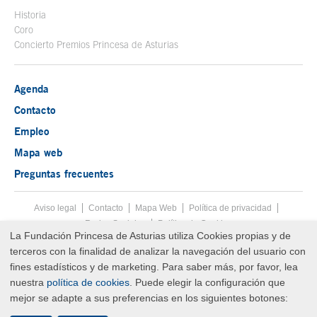
Historia
Coro
Concierto Premios Princesa de Asturias
Agenda
Contacto
Empleo
Mapa web
Preguntas frecuentes
Aviso legal
Tecla de acceso 8
Contacto
Mapa Web
Menú pie
Política de privacidad
Redes Sociales
Política de Cookies
La Fundación Princesa de Asturias utiliza Cookies propias y de
Fin menú pie
terceros con la finalidad de analizar la navegación del usuario con
© Copyright Fri Aug 07 18:54:13 UTC 2026 Fundación Princesa de
Asturias
fines estadísticos y de marketing. Para saber más, por favor, lea
nuestra
política de cookies
. Puede elegir la configuración que
mejor se adapte a sus preferencias en los siguientes botones: