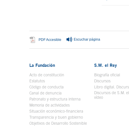
Fin del conteni
Escuchar página
Se abre en ventana nueva
PDF Accesible
La Fundación
S.M. el Rey
Acto de constitución
Biografía oficial
Se a
Estatutos
Discursos
Código de conducta
Libro digital. Discur
Discursos de S.M. e
Canal de denuncia
vídeo
Se abre en ve
Patronato y estructura interna
Memoria de actividades
Situación económico-financiera
Transparencia y buen gobierno
Objetivos de Desarrollo Sostenible