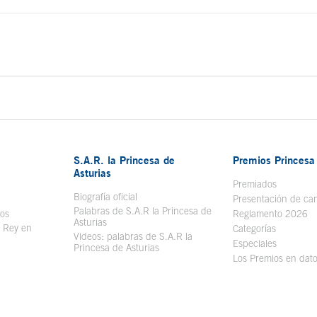
do principal
S.A.R. la Princesa de
Premios Princesa 
Asturias
bre en ventana nueva
Premiados
Biografía oficial
Se abre en ventana nueva
Presentación de ca
Palabras de S.A.R la Princesa de
sos
Se abre en ventana nueva
Reglamento 2026
Asturias
l Rey en
Categorías
Videos: palabras de S.A.R la
ntana nueva
Especiales
Princesa de Asturias
Los Premios en dat