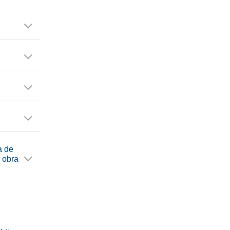
a de
a obra