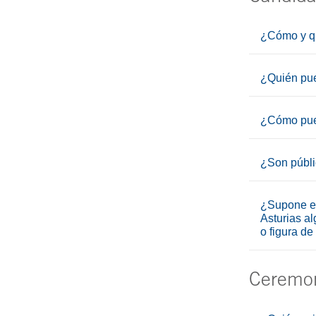
¿Cómo y qu
¿Quién pue
¿Cómo pued
¿Son públi
¿Supone el
Asturias al
o figura de
Ceremon