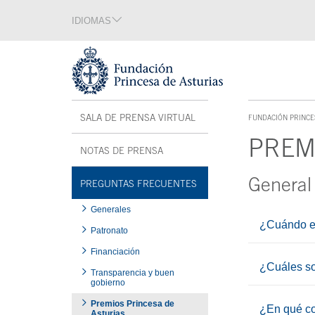
Saltar navegación. Ir directamente al contenido principal
IDIOMAS
Sección de idiomas
Fin de la sección de idiomas
Tecla de acceso 1
Menú interior
SALA DE PRENSA VIRTUAL
FUNDACIÓN PRINCE
TECLA DE ACCESO 1
PREM
NOTAS DE PRENSA
General
Contenido prin
PREGUNTAS FRECUENTES
Generales
¿Cuándo es
Patronato
Financiación
¿Cuáles so
Transparencia y buen
gobierno
Premios Princesa de
¿En qué co
Asturias