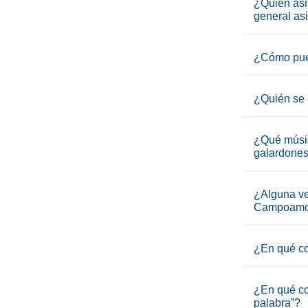
¿Quién asi
general asi
¿Cómo pued
¿Quién se 
¿Qué músic
galardone
¿Alguna ve
Campoamo
¿En qué co
¿En qué co
palabra”?