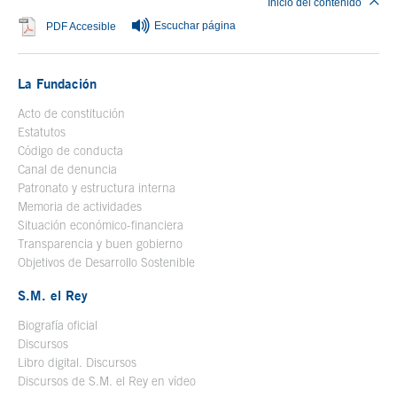
Inicio del contenido
Escuchar página
Se abre en ventana nueva
PDF Accesible
La Fundación
Acto de constitución
Estatutos
Código de conducta
Canal de denuncia
Patronato y estructura interna
Memoria de actividades
Situación económico-financiera
Transparencia y buen gobierno
Objetivos de Desarrollo Sostenible
S.M. el Rey
Biografía oficial
Se abre en ventana nueva
Discursos
Libro digital. Discursos
Se abre en ventana nueva
Discursos de S.M. el Rey en vídeo
Se abre en ventana nueva