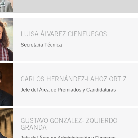
LUISA ÁLVAREZ CIENFUEGOS
Secretaria Técnica
CARLOS HERNÁNDEZ-LAHOZ ORTIZ
Jefe del Área de Premiados y Candidaturas
GUSTAVO GONZÁLEZ-IZQUIERDO
GRANDA