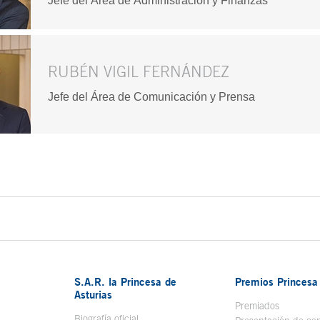
Jefe del Área de Administración y Finanzas
RUBÉN VIGIL FERNÁNDEZ
Jefe del Área de Comunicación y Prensa
do principal
S.A.R. la Princesa de
Premios Princesa 
Asturias
bre en ventana nueva
Premiados
Biografía oficial
Se abre en ventana nueva