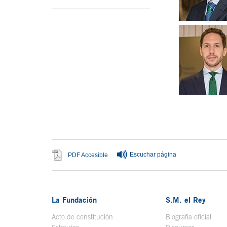
Fin menú interior
Fin del conteni
Escuchar página
Se abre en ventana nueva
PDF Accesible
La Fundación
S.M. el Rey
Acto de constitución
Biografía oficial
Se a