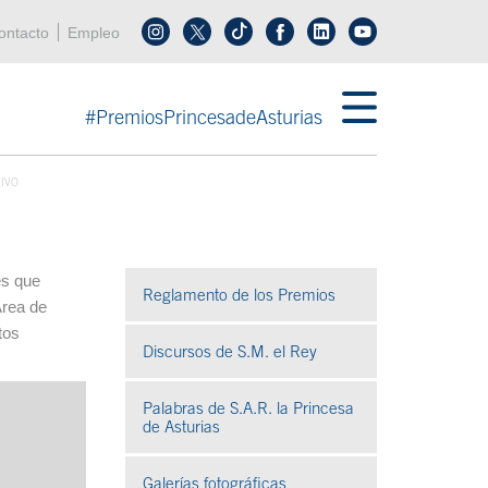
enú cabecera
ontacto
Empleo
Síguenos en tiktok
Síguenos en linkedin
in menú cabecera
#PremiosPrincesadeAsturias
IVO
es que
Reglamento de los Premios
Área de
tos
Discursos de S.M. el Rey
Palabras de S.A.R. la Princesa
de Asturias
Galerías fotográficas
Se abre en ventana nueva