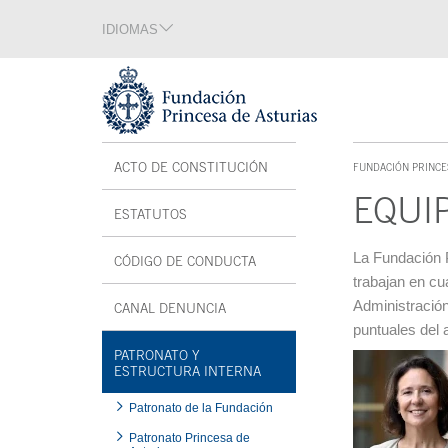
Saltar navegación. Ir directamente al contenido principal
IDIOMAS
Sección de idiomas
Fin de la sección de idiomas
Tecla de acceso 1
Menú interior
ACTO DE CONSTITUCIÓN
FUNDACIÓN PRINCE
TECLA DE ACCESO 1
EQUI
ESTATUTOS
Contenido prin
La Fundación P
CÓDIGO DE CONDUCTA
trabajan en cu
Administració
CANAL DENUNCIA
SE ABRE EN VENTANA NUEVA
puntuales del 
PATRONATO Y
ESTRUCTURA INTERNA
Patronato de la Fundación
Patronato Princesa de