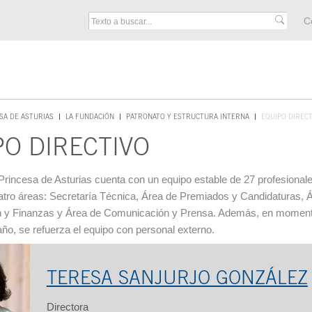
M
C
F
SA DE ASTURIAS
LA FUNDACIÓN
PATRONATO Y ESTRUCTURA INTERNA
EQUIPO DIRECT
PO DIRECTIVO
cipal
rincesa de Asturias cuenta con un equipo estable de 27 profesional
atro áreas: Secretaría Técnica, Área de Premiados y Candidaturas, 
n y Finanzas y Área de Comunicación y Prensa. Además, en momen
año, se refuerza el equipo con personal externo.
TERESA SANJURJO GONZÁLEZ
Directora