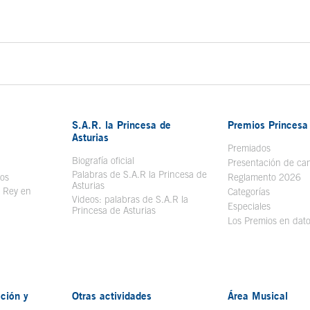
do principal
S.A.R. la Princesa de
Premios Princesa 
Asturias
bre en ventana nueva
Premiados
Biografía oficial
Se abre en ventana nueva
Presentación de ca
Palabras de S.A.R la Princesa de
sos
Se abre en ventana nueva
Reglamento 2026
Asturias
l Rey en
Categorías
Videos: palabras de S.A.R la
ntana nueva
Especiales
Princesa de Asturias
Los Premios en dat
ción y
Otras actividades
Área Musical