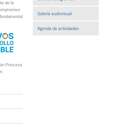
te de la
 compromiso
Galería audiovisual
Se abre en ventana nueva
fundamental
Agenda de actividades
ción Princesa
n: