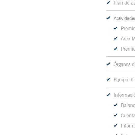
Plan de a
Actividade
Premio
Área M
Premio
Órganos d
Equipo dir
Informació
Balanc
Cuenta
Inform