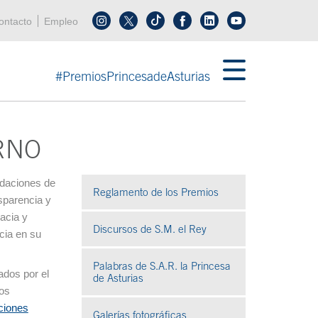
enú cabecera
ontacto
Empleo
Síguenos en tiktok
Síguenos en linkedin
in menú cabecera
#PremiosPrincesadeAsturias
RNO
ndaciones de
Reglamento de los Premios
sparencia y
cacia y
Discursos de S.M. el Rey
cia en su
Palabras de S.A.R. la Princesa
dos por el
de Asturias
ios
ciones
Galerías fotográficas
Se abre en ventana nueva