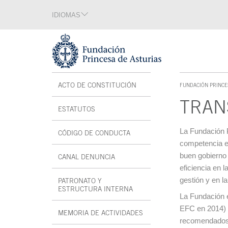
Saltar navegación. Ir directamente al contenido principal
IDIOMAS
Sección de idiomas
Fin de la sección de idiomas
Tecla de acceso 1
Menú interior
ACTO DE CONSTITUCIÓN
FUNDACIÓN PRINCE
TECLA DE ACCESO 1
TRAN
ESTATUTOS
Contenido prin
La Fundación P
CÓDIGO DE CONDUCTA
competencia es
buen gobierno 
CANAL DENUNCIA
SE ABRE EN VENTANA NUEVA
eficiencia en 
gestión y en la
PATRONATO Y
ESTRUCTURA INTERNA
La Fundación 
EFC en 2014) 
MEMORIA DE ACTIVIDADES
recomendados