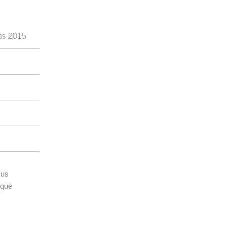
ias 2015
sus
 que