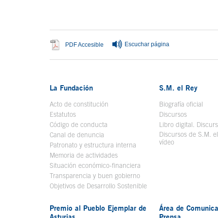
Fin del conteni
Escuchar página
Se abre en ventana nueva
PDF Accesible
La Fundación
S.M. el Rey
Acto de constitución
Biografía oficial
Se a
Estatutos
Discursos
Código de conducta
Libro digital. Discur
Discursos de S.M. e
Canal de denuncia
vídeo
Se abre en ve
Patronato y estructura interna
Memoria de actividades
Situación económico-financiera
Transparencia y buen gobierno
Objetivos de Desarrollo Sostenible
Premio al Pueblo Ejemplar de
Área de Comunica
Asturias
Prensa