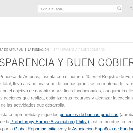
M
C
F
SA DE ASTURIAS
LA FUNDACIÓN
TRANSPARENCIA Y BUEN GOBIERNO
SPARENCIA Y BUEN GOBIE
cipal
rincesa de Asturias, inscrita con el número 40 en el Registro de Fu
tatal, lleva a cabo una serie de buenas prácticas en materia de tran
con el objetivo de garantizar sus fines fundacionales, asegurar la efi
las acciones que realiza, optimizar sus recursos y alcanzar la excelen
 de las actividades que desarrolla.
está comprometida y sigue los
principios de buenas prácticas
(aproba
de la
Philanthropy Europe Association (Philea)
, así como otros criter
 por la
Global Reporting Initiative
y la
Asociación Española de Funda