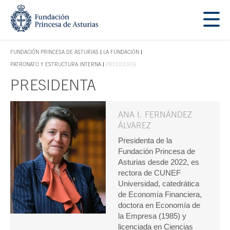
Saltar navegación. Ir directamente al contenido principal
Tecla de acceso 1
FUNDACIÓN PRINCESA DE ASTURIAS
LA FUNDACIÓN
TECLA DE ACCESO 1
PATRONATO Y ESTRUCTURA INTERNA
PRESIDENTA
PRESIDENTA
Contenido principal
ANA I. FERNÁNDEZ
ÁLVAREZ
Presidenta de la
Fundación Princesa de
Asturias desde 2022, es
rectora de CUNEF
Universidad, catedrática
de Economía Financiera,
doctora en Economía de
la Empresa (1985) y
licenciada en Ciencias