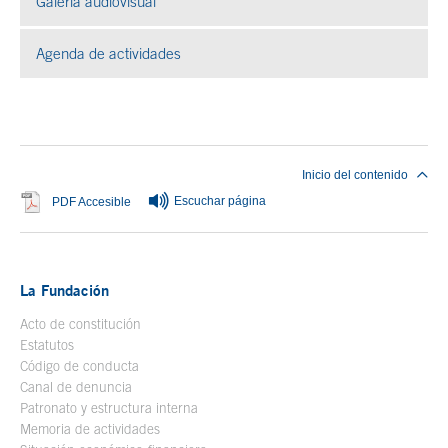
Galería audiovisual
Se abre en ventana nueva
Agenda de actividades
Fin del contenido principal
Inicio del contenido
Escuchar página
Se abre en ventana nueva
PDF Accesible
La Fundación
Acto de constitución
Estatutos
Código de conducta
Canal de denuncia
Patronato y estructura interna
Memoria de actividades