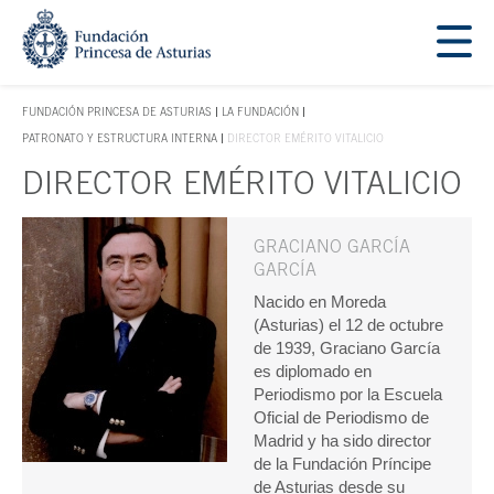
Saltar navegación. Ir directamente al contenido principal
Tecla de acceso 1
FUNDACIÓN PRINCESA DE ASTURIAS
LA FUNDACIÓN
TECLA DE ACCESO 1
PATRONATO Y ESTRUCTURA INTERNA
DIRECTOR EMÉRITO VITALICIO
DIRECTOR EMÉRITO VITALICIO
Contenido principal
GRACIANO GARCÍA
GARCÍA
Nacido en Moreda
(Asturias) el 12 de octubre
de 1939, Graciano García
es diplomado en
Periodismo por la Escuela
Oficial de Periodismo de
Madrid y ha sido director
de la Fundación Príncipe
de Asturias desde su