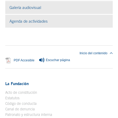
Galería audiovisual
Se abre en ventana nueva
Agenda de actividades
Fin del contenido principal
Inicio del contenido
Escuchar página
Se abre en ventana nueva
PDF Accesible
La Fundación
Acto de constitución
Estatutos
Código de conducta
Canal de denuncia
Patronato y estructura interna