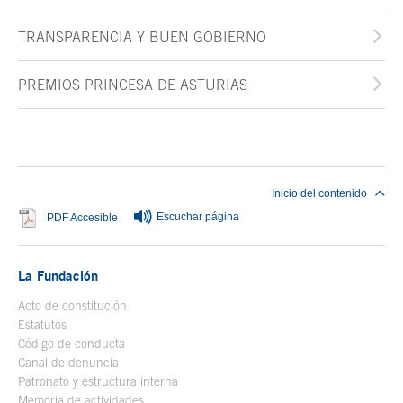
TRANSPARENCIA Y BUEN GOBIERNO
PREMIOS PRINCESA DE ASTURIAS
Fin del contenido principal
Inicio del contenido
Escuchar página
Se abre en ventana nueva
PDF Accesible
La Fundación
Acto de constitución
Estatutos
Código de conducta
Canal de denuncia
Patronato y estructura interna
Memoria de actividades