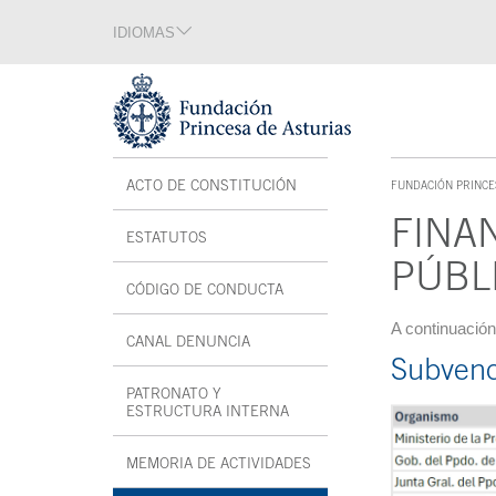
Saltar navegación. Ir directamente al contenido principal
IDIOMAS
Sección de idiomas
Fin de la sección de idiomas
Tecla de acceso 1
Menú interior
ACTO DE CONSTITUCIÓN
FUNDACIÓN PRINCE
TECLA DE ACCESO 1
FINA
ESTATUTOS
PÚBL
CÓDIGO DE CONDUCTA
Contenido prin
A continuación
CANAL DENUNCIA
SE ABRE EN VENTANA NUEVA
Subvenc
PATRONATO Y
ESTRUCTURA INTERNA
MEMORIA DE ACTIVIDADES