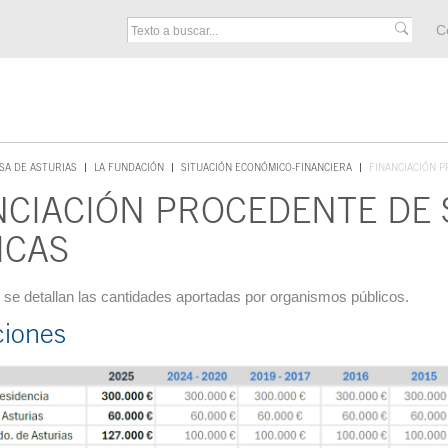
M
C
F
SA DE ASTURIAS
LA FUNDACIÓN
SITUACIÓN ECONÓMICO-FINANCIERA
FINANCIACIÓN 
NCIACIÓN PROCEDENTE DE
ICAS
cipal
 se detallan las cantidades aportadas por organismos públicos.
iones