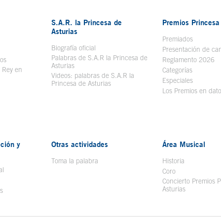
S.A.R. la Princesa de
Premios Princesa 
Asturias
bre en ventana nueva
Premiados
Biografía oficial
Se abre en ventana nueva
Presentación de ca
Palabras de S.A.R la Princesa de
sos
Se abre en ventana nueva
Reglamento 2026
Asturias
l Rey en
Categorías
Videos: palabras de S.A.R la
ntana nueva
Especiales
Princesa de Asturias
Los Premios en dat
ción y
Otras actividades
Área Musical
Toma la palabra
Historia
al
Coro
Concierto Premios P
Asturias
s