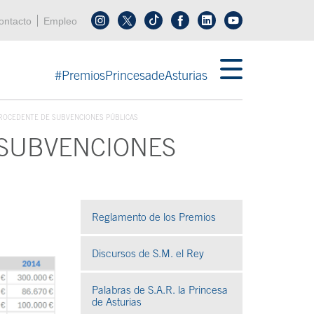
enú cabecera
ontacto
Empleo
Síguenos en tiktok
Síguenos en linkedin
in menú cabecera
#PremiosPrincesadeAsturias
PROCEDENTE DE SUBVENCIONES PÚBLICAS
 SUBVENCIONES
Reglamento de los Premios
Discursos de S.M. el Rey
Palabras de S.A.R. la Princesa
de Asturias