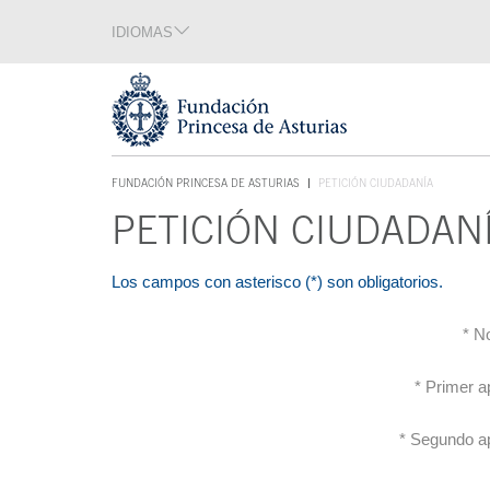
Saltar navegación. Ir directamente al contenido principal
IDIOMAS
Sección de idiomas
Fin de la sección de idiomas
Tecla de acceso 1
FUNDACIÓN PRINCESA DE ASTURIAS
PETICIÓN CIUDADANÍA
TECLA DE ACCESO 1
PETICIÓN CIUDADAN
Contenido principal
Los campos con asterisco (*) son obligatorios.
* N
* Primer ap
* Segundo ap