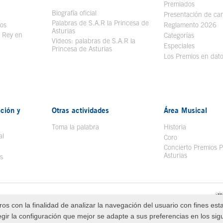
bre en ventana nueva
Premiados
Biografía oficial
Se abre en ventana nueva
Presentación de ca
Palabras de S.A.R la Princesa de
sos
Se abre en ventana nueva
Reglamento 2026
Asturias
l Rey en
Categorías
Videos: palabras de S.A.R la
ntana nueva
Especiales
Princesa de Asturias
Los Premios en dat
ción y
Otras actividades
Área Musical
Toma la palabra
Historia
al
Coro
Concierto Premios P
Asturias
s
Redes Sociales
Política de Cookies
os con la finalidad de analizar la navegación del usuario con fines est
sa de Asturias
egir la configuración que mejor se adapte a sus preferencias en los sig