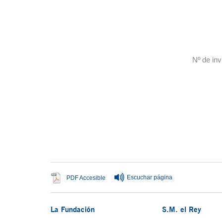
Nº de inv
Fin del contenido principal
Escuchar página
Se abre en ventana nueva
PDF Accesible
La Fundación
S.M. el Rey