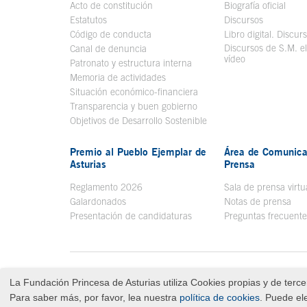
Acto de constitución
Biografía oficial
Se a
Estatutos
Discursos
Código de conducta
Libro digital. Discur
Discursos de S.M. e
Canal de denuncia
vídeo
Se abre en ve
Patronato y estructura interna
Memoria de actividades
Situación económico-financiera
Transparencia y buen gobierno
Objetivos de Desarrollo Sostenible
Premio al Pueblo Ejemplar de
Área de Comunica
Asturias
Prensa
Reglamento 2026
Sala de prensa virtu
Galardonados
Notas de prensa
Presentación de candidaturas
Preguntas frecuente
Menú pie
Aviso legal
Tecla de acceso 8
Contacto
Mapa Web
Política de privacidad
La Fundación Princesa de Asturias utiliza Cookies propias y de tercer
Fin menú pie
© Copyright Fri Aug 07 03:18:37 UTC 2026 Fundación Prince
Para saber más, por favor, lea nuestra
política de cookies
. Puede el