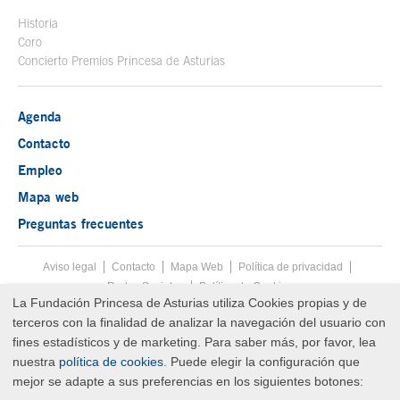
Historia
Coro
Concierto Premios Princesa de Asturias
Agenda
Contacto
Empleo
Mapa web
Preguntas frecuentes
Aviso legal
Tecla de acceso 8
Contacto
Mapa Web
Menú pie
Política de privacidad
Redes Sociales
Política de Cookies
La Fundación Princesa de Asturias utiliza Cookies propias y de
Fin menú pie
terceros con la finalidad de analizar la navegación del usuario con
© Copyright Sat Aug 08 04:54:06 UTC 2026 Fundación Princesa de
Asturias
fines estadísticos y de marketing. Para saber más, por favor, lea
nuestra
política de cookies
. Puede elegir la configuración que
mejor se adapte a sus preferencias en los siguientes botones: