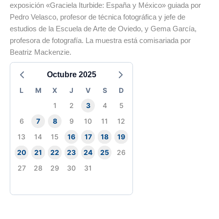
exposición «Graciela Iturbide: España y México» guiada por
Pedro Velasco, profesor de técnica fotográfica y jefe de
estudios de la Escuela de Arte de Oviedo, y Gema García,
profesora de fotografía. La muestra está comisariada por
Beatriz Mackenzie.
Octubre 2025
L
M
X
J
V
S
D
1
2
3
4
5
6
7
8
9
10
11
12
13
14
15
16
17
18
19
20
21
22
23
24
25
26
27
28
29
30
31
Fin del contenido principal