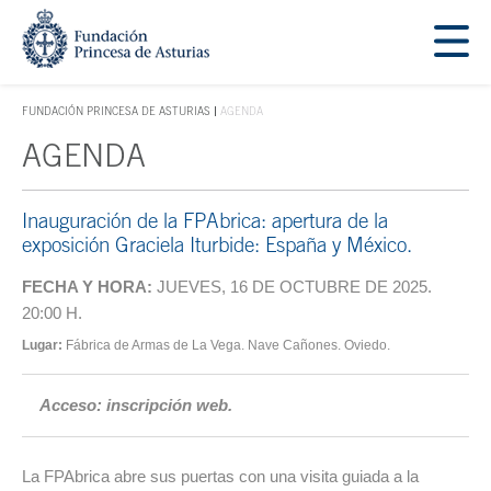
Saltar navegación. Ir directamente al contenido principal
Tecla de acceso 1
FUNDACIÓN PRINCESA DE ASTURIAS
AGENDA
TECLA DE ACCESO 1
AGENDA
Contenido principal
Inauguración de la FPAbrica: apertura de la
exposición Graciela Iturbide: España y México.
FECHA Y HORA:
JUEVES, 16 DE OCTUBRE DE 2025.
20:00 H.
Lugar:
Fábrica de Armas de La Vega. Nave Cañones. Oviedo.
Acceso: inscripción web.
La FPAbrica abre sus puertas con una visita guiada a la