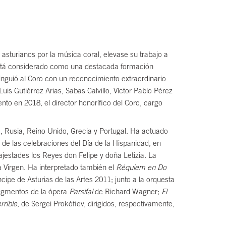
 asturianos por la música coral, elevase su trabajo a
 está considerado como una destacada formación
inguió al Coro con un reconocimiento extraordinario
is Gutiérrez Arias, Sabas Calvillo, Víctor Pablo Pérez
nto en 2018, el director honorífico del Coro, cargo
a, Rusia, Reino Unido, Grecia y Portugal. Ha actuado
de las celebraciones del Día de la Hispanidad, en
jestades los Reyes don Felipe y doña Letizia. La
a Virgen. Ha interpretado también el
Réquiem en Do
ncipe de Asturias de las Artes 2011; junto a la orquesta
fragmentos de la ópera
Parsifal
de Richard Wagner;
El
rrible
, de Sergei Prokófiev, dirigidos, respectivamente,