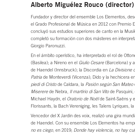
Alberto Miguélez Rouco (director)
Fundador y director del ensemble Los Elementos, desd
el Grado Profesional de Música en 2012 con Premio Ex
concluyó sus estudios superiores de canto en la Mus
completó su formación con dos másteres en interpreta
Giorgio Paronuzzi.
En el ámbito operístico, ha interpretado el rol de Otto
(Basilea); a Nireno en el
Giulio Cesare
(Barcelona) y 
de Haendel (Innsbruck); la Discordia en
La Divisione
Patria
de Monteverdi (Vicenza); Dido y la hechicera e
piedi di Cristo
de Caldara, la
Pasión según San Mateo
Miserere
de Nebra,
Il martirio di San Vito
de Pasquini,
Michael Haydn, el
Oratorio de Noël
de Saint-Saëns y 
Florissants, la Bach Vereniging, les Talens Lyriques,
Vencedor del X Jardin des voix, realizó una gira mundi
de Haendel. Con su ensemble Los Elementos ha empren
no es ciego
, en 2019;
Donde hay violencia, no hay cu