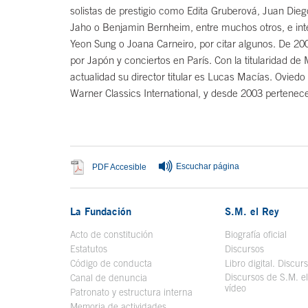
solistas de prestigio como Edita Gruberová, Juan Die
Jaho o Benjamin Bernheim, entre muchos otros, e inte
Yeon Sung o Joana Carneiro, por citar algunos. De 2004
por Japón y conciertos en París. Con la titularidad de
actualidad su director titular es Lucas Macías. Ovied
Warner Classics International, y desde 2003 pertenec
Fin del contenido principal
Escuchar página
Se abre en ventana nueva
PDF Accesible
La Fundación
S.M. el Rey
Acto de constitución
Biografía oficial
Se a
Estatutos
Discursos
Código de conducta
Libro digital. Discur
Discursos de S.M. e
Canal de denuncia
vídeo
Se abre en ve
Patronato y estructura interna
Memoria de actividades