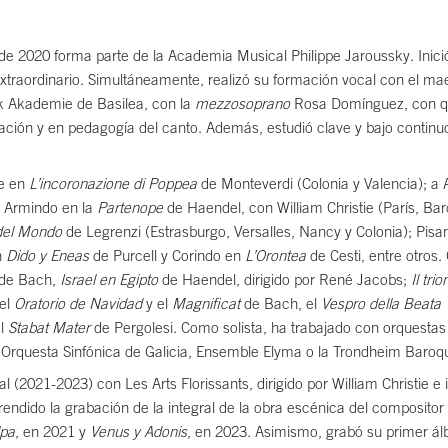
e 2020 forma parte de la Academia Musical Philippe Jaroussky. Inici
traordinario. Simultáneamente, realizó su formación vocal con el mae
ik Akademie de Basilea, con la
mezzosoprano
Rosa Domínguez, con qu
ción y en pedagogía del canto. Además, estudió clave y bajo continuo
ne en
L’incoronazione di Poppea
de Monteverdi (Colonia y Valencia); a 
a Armindo en la
Partenope
de Haendel, con William Christie (París, Bar
del Mondo
de Legrenzi (Estrasburgo, Versalles, Nancy y Colonia); Pis
n
Dido y Eneas
de Purcell y Corindo en
L’Orontea
de Cesti, entre otros.
de Bach,
Israel en Egipto
de Haendel, dirigido por René Jacobs;
Il tr
el
Oratorio de Navidad
y el
Magnificat
de Bach, el
Vespro della Beata 
el
Stabat Mater
de Pergolesi. Como solista, ha trabajado con orquestas
 la Orquesta Sinfónica de Galicia, Ensemble Elyma o la Trondheim Baroq
al (2021-2023) con Les Arts Florissants, dirigido por William Christie 
dido la grabación de la integral de la obra escénica del composito
lpa
, en 2021 y
Venus y Adonis
, en 2023. Asimismo, grabó su primer ál