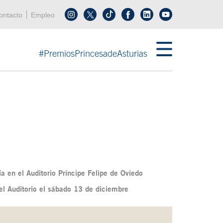
enú cabecera
ontacto
Empleo
Síguenos en tiktok
Síguenos en linkedin
in menú cabecera
#PremiosPrincesadeAsturias
a en el Auditorio Príncipe Felipe de Oviedo
del Auditorio el sábado 13 de diciembre