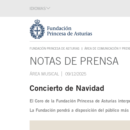
Saltar navegación. Ir directamente al contenido principal
IDIOMAS
Sección de idiomas
Fin de la sección de idiomas
Tecla de acceso 1
FUNDACIÓN PRINCESA DE ASTURIAS
ÁREA DE COMUNICACIÓN Y PREN
TECLA DE ACCESO 1
NOTAS DE PRENSA
Contenido principal
ÁREA MUSICAL
09/12/2025
Concierto de Navidad
El Coro de la Fundación Princesa de Asturias interp
La Fundación pondrá a disposición del público más d