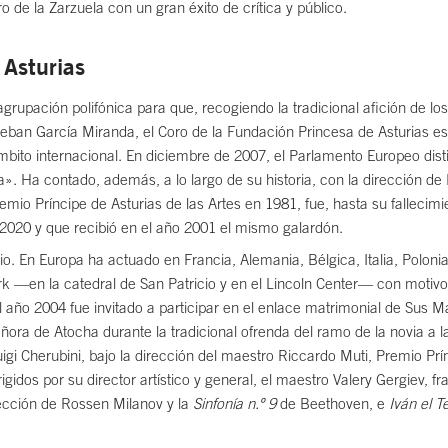
o de la Zarzuela con un gran éxito de crítica y público.
 Asturias
rupación polifónica para que, recogiendo la tradicional afición de los
steban García Miranda, el Coro de la Fundación Princesa de Asturias
mbito internacional. En diciembre de 2007, el Parlamento Europeo dist
. Ha contado, además, a lo largo de su historia, con la dirección de Lu
mio Príncipe de Asturias de las Artes en 1981, fue, hasta su fallecimie
 2020 y que recibió en el año 2001 el mismo galardón.
o. En Europa ha actuado en Francia, Alemania, Bélgica, Italia, Poloni
k —en la catedral de San Patricio y en el Lincoln Center— con motivo 
año 2004 fue invitado a participar en el enlace matrimonial de Sus Ma
ñora de Atocha durante la tradicional ofrenda del ramo de la novia a l
uigi Cherubini, bajo la dirección del maestro Riccardo Muti, Premio Prí
rigidos por su director artístico y general, el maestro Valery Gergiev, 
rección de Rossen Milanov y la
Sinfonía n.º 9
de Beethoven, e
Iván el Te