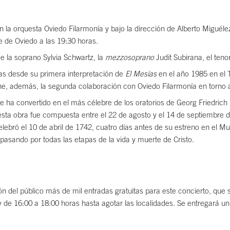
on la orquesta Oviedo Filarmonía y bajo la dirección de Alberto Miguél
pe de Oviedo a las 19:30 horas.
e la soprano Sylvia Schwartz, la
mezzosoprano
Judit Subirana, el ten
as desde su primera interpretación de
El Mesías
en el año 1985 en el T
, además, la segunda colaboración con Oviedo Filarmonía en torno a e
e ha convertido en el más célebre de los oratorios de Georg Friedrich 
, esta obra fue compuesta entre el 22 de agosto y el 14 de septiembre 
lebró el 10 de abril de 1742, cuatro días antes de su estreno en el Mu
, pasando por todas las etapas de la vida y muerte de Cristo.
 del público más de mil entradas gratuitas para este concierto, que se 
 y de 16:00 a 18:00 horas hasta agotar las localidades. Se entregará 