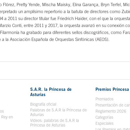
go Flórez, Pretty Yende, Mischa Maisky, Elina Garança, Bryn Terfel, M
rpretado un amplísimo repertorio a la batuta de directores como Zubin
 a 2011 su director titular fue Friedrich Haider, con el que la orquest
 Marzio Conti, entre 2011 y 2017, la orquesta avanzó en su conexión co
o Filarmonía ha grabado para diferentes sellos discográficos, como Far
e a la Asociación Española de Orquestas Sinfónicas (AEOS).
S.A.R. la Princesa de
Premios Princesa 
Asturias
bre en ventana nueva
Premiados
Biografía oficial
Se abre en ventana nueva
Presentación de ca
Palabras de S.A.R la Princesa de
sos
Se abre en ventana nueva
Reglamento 2026
Asturias
l Rey en
Categorías
Videos: palabras de S.A.R la
ntana nueva
Especiales
Princesa de Asturias
Los Premios en dat