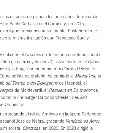
ó sus estudios de piano a los ocho años, terminando
stro Pablo Carballido del Camino y, en 2015,
ien sigue trabajando actualmente. Posteriormente,
 en la misma institución con Francesco Corti y
Ascalax en el
Orpheus
de Telemann con René Jacobs
celona, Lucerna y Valencia); a Adelberto en el
Ottone
andro y la Fragilidad humana en
Il ritorno d’Ulisse in
 Como solista de oratorio, ha cantado la
Maddalena ai
ionfo del Tempo e del Disinganno
de Haendel, el
Vergine
de Monteverdi, el
Requiem en Do menor
de
 como la Freiburger Barockorchester, Les Arts
ue Orchestra.
e interpretando el rol de Armindo en la ópera Partenope
r español José de Nebra, grabando
Vendado es Amor,
bum solista,
Cantadas
, en 2020. En 2023 dirigió la