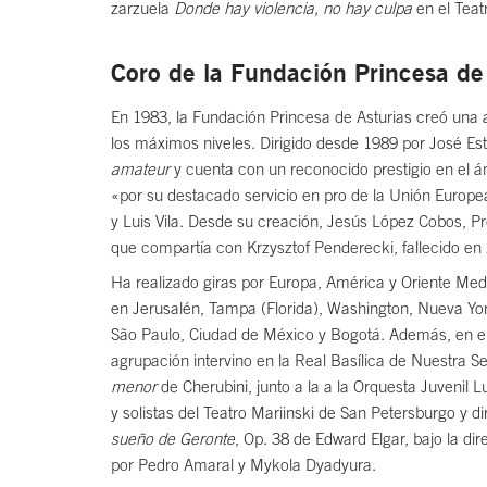
zarzuela
Donde hay violencia, no hay culpa
en el Teatr
Coro de la Fundación Princesa de
En 1983, la Fundación Princesa de Asturias creó una ag
los máximos niveles. Dirigido desde 1989 por José E
amateur
y cuenta con un reconocido prestigio en el á
«por su destacado servicio en pro de la Unión Europea»
y Luis Vila. Desde su creación, Jesús López Cobos, Pre
que compartía con Krzysztof Penderecki, fallecido en
Ha realizado giras por Europa, América y Oriente Medi
en Jerusalén, Tampa (Florida), Washington, Nueva Yor
São Paulo, Ciudad de México y Bogotá. Además, en el 
agrupación intervino en la Real Basílica de Nuestra Se
menor
de Cherubini, junto a la a la Orquesta Juvenil L
y solistas del Teatro Mariinski de San Petersburgo y di
sueño de Geronte
, Op. 38 de Edward Elgar, bajo la di
por Pedro Amaral y Mykola Dyadyura.