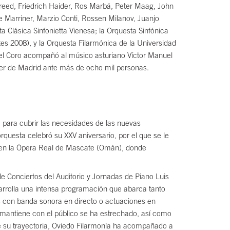
reed, Friedrich Haider, Ros Marbá, Peter Maag, John
 Marriner, Marzio Conti, Rossen Milanov, Juanjo
Clásica Sinfonietta Vienesa; la Orquesta Sinfónica
tes 2008), y la Orquesta Filarmónica de la Universidad
el Coro acompañó al músico asturiano Víctor Manuel
nter de Madrid ante más de ocho mil personas.
, para cubrir las necesidades de las nuevas
questa celebró su XXV aniversario, por el que se le
l, en la Ópera Real de Mascate (Omán), donde
de Conciertos del Auditorio y Jornadas de Piano Luis
sarrolla una intensa programación que abarca tanto
las con banda sonora en directo o actuaciones en
ue mantiene con el público se ha estrechado, así como
 de su trayectoria, Oviedo Filarmonía ha acompañado a