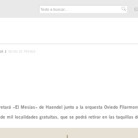
M
C
F
SA
NOTAS DE PRENSA
retará «El Mesías» de Haendel junto a la orquesta Oviedo Filarmoní
e mil localidades gratuitas, que se podrá retirar en las taquillas 