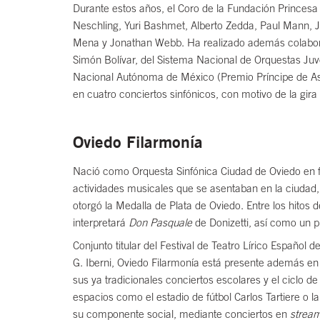
Durante estos años, el Coro de la Fundación Princes
Neschling, Yuri Bashmet, Alberto Zedda, Paul Mann, J
Mena y Jonathan Webb. Ha realizado además colaboraci
Simón Bolívar, del Sistema Nacional de Orquestas Juve
Nacional Autónoma de México (Premio Príncipe de As
en cuatro conciertos sinfónicos, con motivo de la gir
Oviedo Filarmonía
Nació como Orquesta Sinfónica Ciudad de Oviedo en feb
actividades musicales que se asentaban en la ciudad, 
otorgó la Medalla de Plata de Oviedo. Entre los hito
interpretará
Don Pasquale
de Donizetti, así como un 
Conjunto titular del Festival de Teatro Lírico Español
G. Iberni, Oviedo Filarmonía está presente además en 
sus ya tradicionales conciertos escolares y el ciclo d
espacios como el estadio de fútbol Carlos Tartiere o l
su componente social, mediante conciertos en
strea