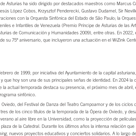
a de Asturias ha sido dirigido por destacados maestros como Marcus C
esús López Cobos, Krzysztof Penderecki, Gustavo Dudamel, Sir Neville
ones con la Orquesta Sinfónica del Estado de São Paulo; la Orquesta 
niles e Infantiles de Venezuela (Premio Príncipe de Asturias de las Ar
turias de Comunicación y Humanidades 2009), entre otras. En 2022, 
a de su 75º aniversario, que incluyeron una actuación en el WiZink Ce
rero de 1999, por iniciativa del Ayuntamiento de la capital asturiana
y que hoy son una de sus principales señas de identidad. En 2024 la or
s de la actual temporada destaca su presencia, el próximo mes de abri
programa sinfónico.
 de Oviedo, del Festival de Danza del Teatro Campoamor y de los ciclos 
tres de los cinco títulos de la temporada de la Ópera de Oviedo, y de
e verano al aire libre en la Universidad, como la proyección de pelícu
a plaza de la Catedral. Durante los últimos años la intensa relación q
ming
, nuevos proyectos educativos y conciertos solidarios. A lo largo