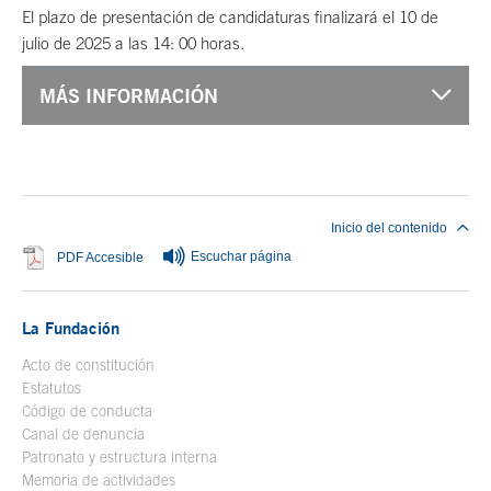
El plazo de presentación de candidaturas finalizará el 10 de
julio de 2025 a las 14: 00 horas.
MÁS INFORMACIÓN
Fin del contenido principal
Inicio del contenido
Escuchar página
Se abre en ventana nueva
PDF Accesible
La Fundación
Acto de constitución
Estatutos
Código de conducta
Canal de denuncia
Patronato y estructura interna
Memoria de actividades