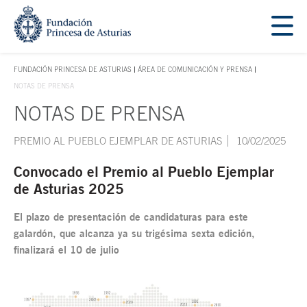
Saltar navegación. Ir directamente al contenido principal
Tecla de acceso 1
FUNDACIÓN PRINCESA DE ASTURIAS
ÁREA DE COMUNICACIÓN Y PRENSA
TECLA DE ACCESO 1
NOTAS DE PRENSA
NOTAS DE PRENSA
Contenido principal
PREMIO AL PUEBLO EJEMPLAR DE ASTURIAS
10/02/2025
Convocado el Premio al Pueblo Ejemplar
de Asturias 2025
El plazo de presentación de candidaturas para este
galardón, que alcanza ya su trigésima sexta edición,
finalizará el 10 de julio