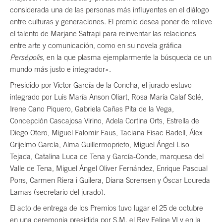
considerada una de las personas más influyentes en el diálogo
entre culturas y generaciones. El premio desea poner de relieve
el talento de Marjane Satrapi para reinventar las relaciones
entre arte y comunicación, como en su novela gráfica
Persépolis
, en la que plasma ejemplarmente la búsqueda de un
mundo más justo e integrador».
Presidido por Víctor García de la Concha, el jurado estuvo
integrado por Luis María Anson Oliart, Rosa María Calaf Solé,
Irene Cano Piquero, Gabriela Cañas Pita de la Vega,
Concepción Cascajosa Virino, Adela Cortina Orts, Estrella de
Diego Otero, Miguel Falomir Faus, Taciana Fisac Badell, Álex
Grijelmo García, Alma Guillermoprieto, Miguel Ángel Liso
Tejada, Catalina Luca de Tena y García-Conde, marquesa del
Valle de Tena, Miguel Ángel Oliver Fernández, Enrique Pascual
Pons, Carmen Riera i Guilera, Diana Sorensen y Óscar Loureda
Lamas (secretario del jurado).
El acto de entrega de los Premios tuvo lugar el 25 de octubre
en una ceremonia presidida por S.M. el Rey Felipe VI y en la