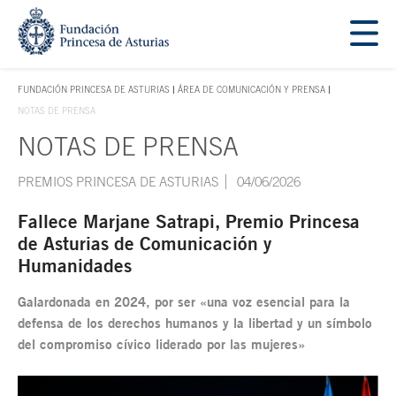
Saltar navegación. Ir directamente al contenido principal
Tecla de acceso 1
FUNDACIÓN PRINCESA DE ASTURIAS
ÁREA DE COMUNICACIÓN Y PRENSA
TECLA DE ACCESO 1
NOTAS DE PRENSA
NOTAS DE PRENSA
Contenido principal
PREMIOS PRINCESA DE ASTURIAS
04/06/2026
Fallece Marjane Satrapi, Premio Princesa
de Asturias de Comunicación y
Humanidades
Galardonada en 2024, por ser «una voz esencial para la
defensa de los derechos humanos y la libertad y un símbolo
del compromiso cívico liderado por las mujeres»