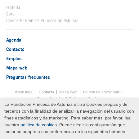
Historia
Coro
Concierto Premios Princesa de Asturias
Agenda
Contacto
Empleo
Mapa web
Preguntas frecuentes
Aviso legal
Tecla de acceso 8
Contacto
Mapa Web
Menú pie
Política de privacidad
Redes Sociales
Política de Cookies
La Fundación Princesa de Asturias utiliza Cookies propias y de
Fin menú pie
terceros con la finalidad de analizar la navegación del usuario con
© Copyright Thu Aug 06 05:40:13 UTC 2026 Fundación Princesa de
Asturias
fines estadísticos y de marketing. Para saber más, por favor, lea
nuestra
política de cookies
. Puede elegir la configuración que
mejor se adapte a sus preferencias en los siguientes botones: