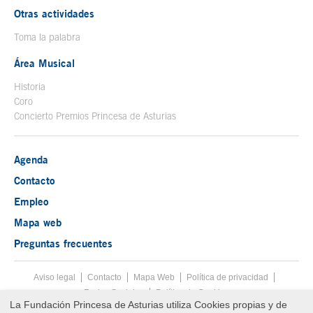
Otras actividades
Toma la palabra
Área Musical
Historia
Coro
Concierto Premios Princesa de Asturias
Agenda
Contacto
Empleo
Mapa web
Preguntas frecuentes
Aviso legal
Tecla de acceso 8
Contacto
Mapa Web
Menú pie
Política de privacidad
Redes Sociales
Política de Cookies
La Fundación Princesa de Asturias utiliza Cookies propias y de
Fin menú pie