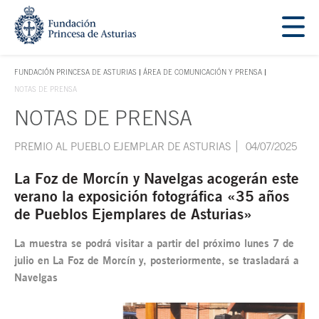
Saltar navegación. Ir directamente al contenido principal
Tecla de acceso 1
FUNDACIÓN PRINCESA DE ASTURIAS
ÁREA DE COMUNICACIÓN Y PRENSA
TECLA DE ACCESO 1
NOTAS DE PRENSA
NOTAS DE PRENSA
Contenido principal
PREMIO AL PUEBLO EJEMPLAR DE ASTURIAS
04/07/2025
La Foz de Morcín y Navelgas acogerán este
verano la exposición fotográfica «35 años
de Pueblos Ejemplares de Asturias»
La muestra se podrá visitar a partir del próximo lunes 7 de
julio en La Foz de Morcín y, posteriormente, se trasladará a
Navelgas