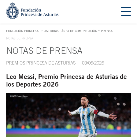
Saltar navegación. Ir directamente al contenido principal
Tecla de acceso 1
FUNDACIÓN PRINCESA DE ASTURIAS
ÁREA DE COMUNICACIÓN Y PRENSA
TECLA DE ACCESO 1
NOTAS DE PRENSA
NOTAS DE PRENSA
Contenido principal
PREMIOS PRINCESA DE ASTURIAS
03/06/2026
Leo Messi, Premio Princesa de Asturias de
los Deportes 2026