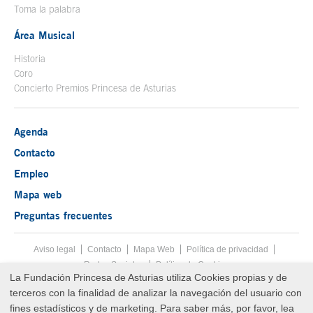
Toma la palabra
Área Musical
Historia
Coro
Concierto Premios Princesa de Asturias
Agenda
Contacto
Empleo
Mapa web
Preguntas frecuentes
Aviso legal
Tecla de acceso 8
Contacto
Mapa Web
Menú pie
Política de privacidad
Redes Sociales
Política de Cookies
La Fundación Princesa de Asturias utiliza Cookies propias y de
Fin menú pie
terceros con la finalidad de analizar la navegación del usuario con
© Copyright Sun Aug 09 04:22:10 UTC 2026 Fundación Princesa de
Asturias
fines estadísticos y de marketing. Para saber más, por favor, lea