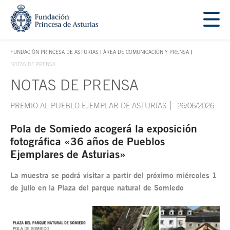
Saltar navegación. Ir directamente al contenido principal
Tecla de acceso 1
FUNDACIÓN PRINCESA DE ASTURIAS
ÁREA DE COMUNICACIÓN Y PRENSA
TECLA DE ACCESO 1
NOTAS DE PRENSA
NOTAS DE PRENSA
Contenido principal
PREMIO AL PUEBLO EJEMPLAR DE ASTURIAS
26/06/2026
Pola de Somiedo acogerá la exposición
fotográfica «36 años de Pueblos
Ejemplares de Asturias»
La muestra se podrá visitar a partir del próximo miércoles 1
de julio en la Plaza del parque natural de Somiedo