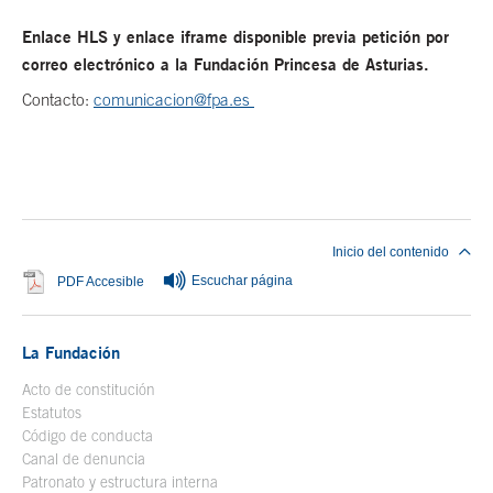
Enlace HLS y enlace iframe disponible previa petición por
correo electrónico a la Fundación Princesa de Asturias.
Contacto:
comunicacion@fpa.es
Fin del contenido principal
Inicio del contenido
Escuchar página
Se abre en ventana nueva
PDF Accesible
La Fundación
Acto de constitución
Estatutos
Código de conducta
Canal de denuncia
Patronato y estructura interna