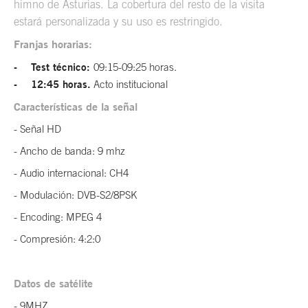
himno de Asturias. La cobertura del resto de la visita
estará personalizada y su uso es restringido.
Franjas horarias:
- Test técnico:
09:15-09:25 horas.
- 12:45 horas.
Acto institucional
Características de la señal
- Señal HD
- Ancho de banda: 9 mhz
- Audio internacional: CH4
- Modulación: DVB-S2/8PSK
- Encoding: MPEG 4
- Compresión: 4:2:0
Datos de satélite
- 9MHZ