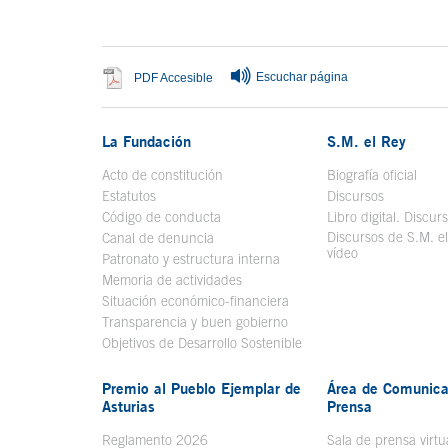
Fin del contenido principal
Escuchar página
Se abre en ventana nueva
PDF Accesible
La Fundación
S.M. el Rey
Acto de constitución
Biografía oficial
Se a
Estatutos
Discursos
Código de conducta
Libro digital. Discur
Discursos de S.M. e
Canal de denuncia
vídeo
Se abre en ve
Patronato y estructura interna
Memoria de actividades
Situación económico-financiera
Transparencia y buen gobierno
Objetivos de Desarrollo Sostenible
Premio al Pueblo Ejemplar de
Área de Comunica
Asturias
Prensa
Reglamento 2026
Sala de prensa virtu