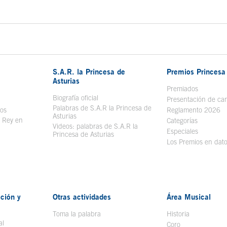
S.A.R. la Princesa de
Premios Princesa 
Asturias
bre en ventana nueva
Premiados
Biografía oficial
Se abre en ventana nueva
Presentación de ca
Palabras de S.A.R la Princesa de
sos
Se abre en ventana nueva
Reglamento 2026
Asturias
l Rey en
Categorías
Videos: palabras de S.A.R la
ntana nueva
Especiales
Princesa de Asturias
Los Premios en dat
ción y
Otras actividades
Área Musical
Toma la palabra
Historia
al
Coro