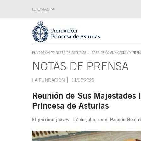
Saltar navegación. Ir directamente al contenido principal
IDIOMAS
Sección de idiomas
Fin de la sección de idiomas
Tecla de acceso 1
FUNDACIÓN PRINCESA DE ASTURIAS
ÁREA DE COMUNICACIÓN Y PREN
TECLA DE ACCESO 1
NOTAS DE PRENSA
Contenido principal
LA FUNDACIÓN
11/07/2025
Reunión de Sus Majestades l
Princesa de Asturias
El próximo jueves, 17 de julio, en el Palacio Real 