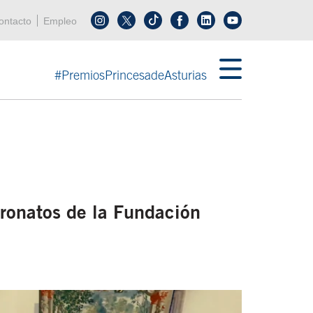
enú cabecera
ontacto
Empleo
Síguenos en tiktok
Síguenos en linkedin
in menú cabecera
#PremiosPrincesadeAsturias
ronatos de la Fundación