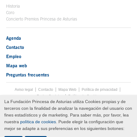
Historia
Coro
Concierto Premios Princesa de Asturias
Agenda
Contacto
Empleo
Mapa web
Preguntas frecuentes
Aviso legal
Tecla de acceso 8
Contacto
Mapa Web
Menú pie
Política de privacidad
Redes Sociales
Política de Cookies
La Fundación Princesa de Asturias utiliza Cookies propias y de
Fin menú pie
terceros con la finalidad de analizar la navegación del usuario con
© Copyright Sat Aug 08 01:41:38 UTC 2026 Fundación Princesa de
Asturias
fines estadísticos y de marketing. Para saber más, por favor, lea
nuestra
política de cookies
. Puede elegir la configuración que
mejor se adapte a sus preferencias en los siguientes botones: