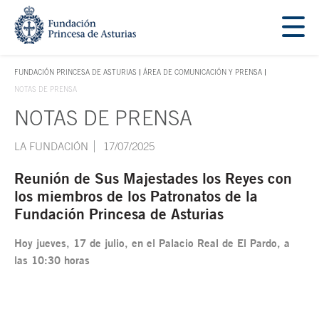
Saltar navegación. Ir directamente al contenido principal
Tecla de acceso 1
FUNDACIÓN PRINCESA DE ASTURIAS
ÁREA DE COMUNICACIÓN Y PRENSA
TECLA DE ACCESO 1
NOTAS DE PRENSA
NOTAS DE PRENSA
Contenido principal
LA FUNDACIÓN
17/07/2025
Reunión de Sus Majestades los Reyes con
los miembros de los Patronatos de la
Fundación Princesa de Asturias
Hoy jueves, 17 de julio, en el Palacio Real de El Pardo, a
las 10:30 horas