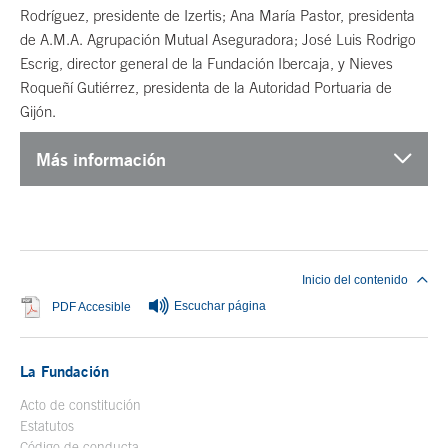
Rodríguez, presidente de Izertis; Ana María Pastor, presidenta
de A.M.A. Agrupación Mutual Aseguradora; José Luis Rodrigo
Escrig, director general de la Fundación Ibercaja, y Nieves
Roqueñí Gutiérrez, presidenta de la Autoridad Portuaria de
Gijón.
Más información
Fin del contenido principal
Inicio del contenido
Escuchar página
Se abre en ventana nueva
PDF Accesible
La Fundación
Acto de constitución
Estatutos
Código de conducta