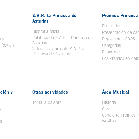
S.A.R. la Princesa de
Premios Princesa 
Asturias
bre en ventana nueva
Premiados
Biografía oficial
Se abre en ventana nueva
Presentación de ca
Palabras de S.A.R la Princesa de
sos
Se abre en ventana nueva
Reglamento 2026
Asturias
l Rey en
Categorías
Videos: palabras de S.A.R la
ntana nueva
Especiales
Princesa de Asturias
Los Premios en dat
ción y
Otras actividades
Área Musical
Toma la palabra
Historia
al
Coro
Concierto Premios P
Asturias
s