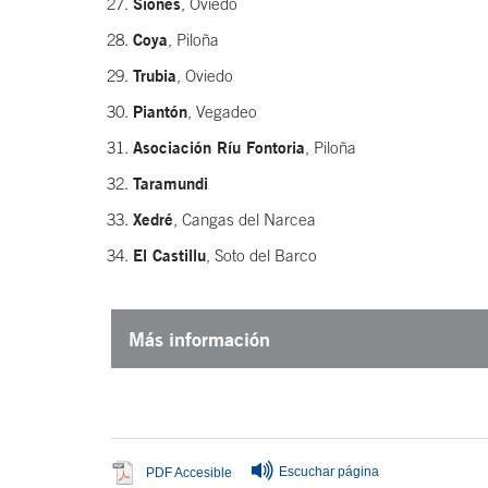
Siones
, Oviedo
Coya
, Piloña
Trubia
, Oviedo
Piantón
, Vegadeo
Asociación Ríu Fontoria
, Piloña
Taramundi
Xedré
, Cangas del Narcea
El Castillu
, Soto del Barco
Más información
Fin del contenido principal
Escuchar página
Se abre en ventana nueva
PDF Accesible