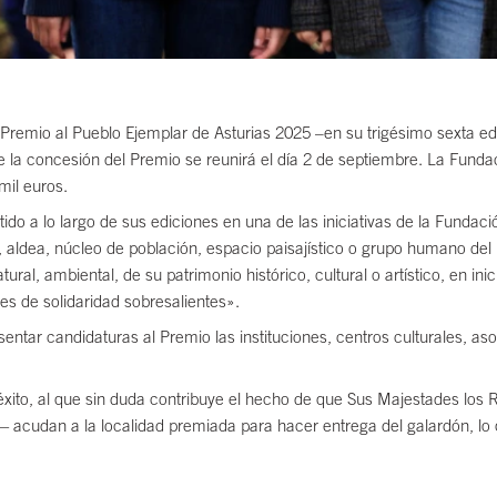
l Premio al Pueblo Ejemplar de Asturias 2025 –en su trigésimo sexta e
o de la concesión del Premio se reunirá el día 2 de septiembre. La Fun
il euros.
tido a lo largo de sus ediciones en una de las iniciativas de la Funda
lo, aldea, núcleo de población, espacio paisajístico o grupo humano d
ral, ambiental, de su patrimonio histórico, cultural o artístico, en in
es de solidaridad sobresalientes».
entar candidaturas al Premio las instituciones, centros culturales, a
an éxito, al que sin duda contribuye el hecho de que Sus Majestades 
a— acudan a la localidad premiada para hacer entrega del galardón, l