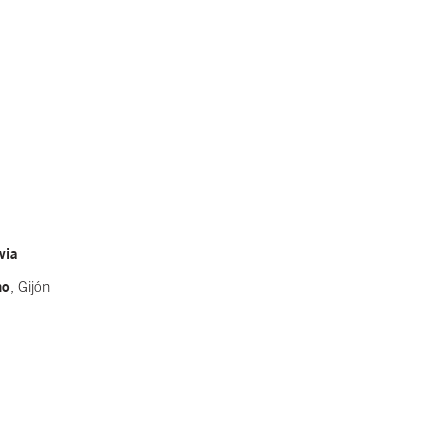
via
no
, Gijón