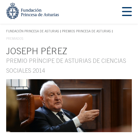
Saltar navegación. Ir directamente al contenido principal
Tecla de acceso 1
FUNDACIÓN PRINCESA DE ASTURIAS
PREMIOS PRINCESA DE ASTURIAS
TECLA DE ACCESO 1
PREMIADOS
JOSEPH PÉREZ
Contenido principal
PREMIO PRÍNCIPE DE ASTURIAS DE CIENCIAS
SOCIALES 2014