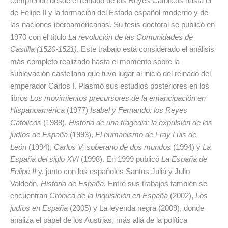
comprende desde el reinado de los Reyes Católicos hasta el
de Felipe II y la formación del Estado español moderno y de
las naciones iberoamericanas. Su tesis doctoral se publicó en
1970 con el título
La revolución de las Comunidades de
Castilla
(1520-1521)
. Este trabajo está considerado el análisis
más completo realizado hasta el momento sobre la
sublevación castellana que tuvo lugar al inicio del reinado del
emperador Carlos I. Plasmó sus estudios posteriores en los
libros
Los movimientos precursores de la emancipación en
Hispanoamérica
(1977)
Isabel y Fernando: los Reyes
Católicos
(1988),
Historia de una tragedia: la expulsión de los
judíos de España
(1993),
El humanismo de Fray Luis de
León
(1994),
Carlos V, soberano de dos mundos
(1994) y
La
España del siglo XVI
(1998). En 1999 publicó
La España de
Felipe II
y, junto con los españoles Santos Juliá y Julio
Valdeón,
Historia de España
. Entre sus trabajos también se
encuentran
Crónica de la Inquisición en España
(2002),
Los
judíos en España
(2005) y La leyenda negra (2009), donde
analiza el papel de los Austrias, más allá de la política