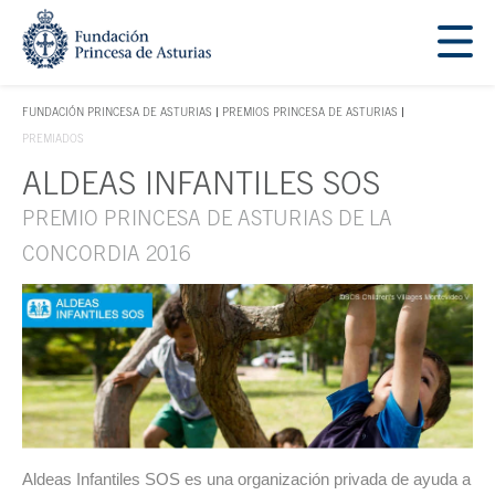
Saltar navegación. Ir directamente al contenido principal
Tecla de acceso 1
FUNDACIÓN PRINCESA DE ASTURIAS
PREMIOS PRINCESA DE ASTURIAS
TECLA DE ACCESO 1
PREMIADOS
ALDEAS INFANTILES SOS
Contenido principal
PREMIO PRINCESA DE ASTURIAS DE LA
CONCORDIA 2016
Aldeas Infantiles SOS es una organización privada de ayuda a