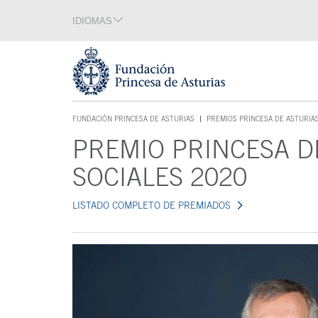
Saltar navegación. Ir directamente al contenido principal
IDIOMAS
Sección de idiomas
Fin de la sección de idiomas
Tecla de acceso 1
FUNDACIÓN PRINCESA DE ASTURIAS
PREMIOS PRINCESA DE ASTURIA
TECLA DE ACCESO 1
PREMIO PRINCESA D
Contenido principal
SOCIALES 2020
LISTADO COMPLETO DE PREMIADOS