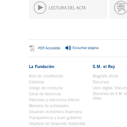
LECTURA DEL ACTA
Fin del contenido principal
Escuchar página
Se abre en ventana nueva
PDF Accesible
La Fundación
S.M. el Rey
Acto de constitución
Biografía oficial
Se a
Estatutos
Discursos
Código de conducta
Libro digital. Discur
Discursos de S.M. e
Canal de denuncia
vídeo
Se abre en ve
Patronato y estructura interna
Memoria de actividades
Situación económico-financiera
Transparencia y buen gobierno
Objetivos de Desarrollo Sostenible