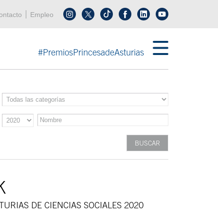
enú cabecera
ontacto
Empleo
Síguenos en tiktok
Síguenos en linkedin
in menú cabecera
#PremiosPrincesadeAsturias
K
TURIAS DE CIENCIAS SOCIALES 2020