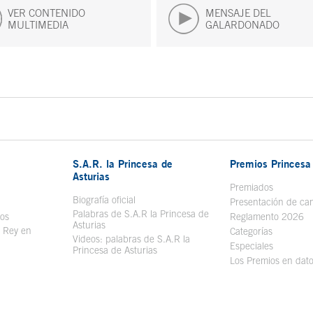
VER CONTENIDO
MENSAJE DEL
MULTIMEDIA
GALARDONADO
S.A.R. la Princesa de
Premios Princesa 
Asturias
bre en ventana nueva
Premiados
Biografía oficial
Se abre en ventana nueva
Presentación de ca
Palabras de S.A.R la Princesa de
sos
Se abre en ventana nueva
Reglamento 2026
Asturias
l Rey en
Categorías
Videos: palabras de S.A.R la
ntana nueva
Especiales
Princesa de Asturias
Los Premios en dat