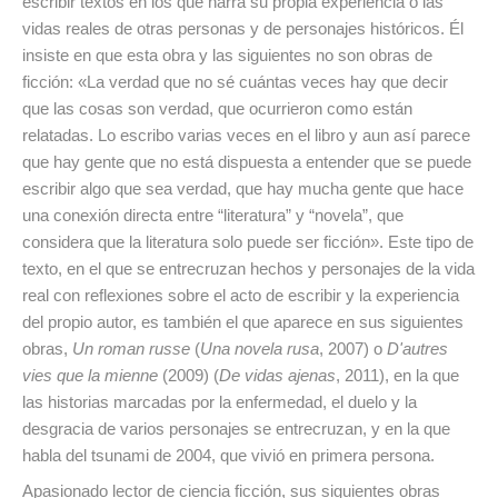
escribir textos en los que narra su propia experiencia o las
vidas reales de otras personas y de personajes históricos. Él
insiste en que esta obra y las siguientes no son obras de
ficción: «La verdad que no sé cuántas veces hay que decir
que las cosas son verdad, que ocurrieron como están
relatadas. Lo escribo varias veces en el libro y aun así parece
que hay gente que no está dispuesta a entender que se puede
escribir algo que sea verdad, que hay mucha gente que hace
una conexión directa entre “literatura” y “novela”, que
considera que la literatura solo puede ser ficción». Este tipo de
texto, en el que se entrecruzan hechos y personajes de la vida
real con reflexiones sobre el acto de escribir y la experiencia
del propio autor, es también el que aparece en sus siguientes
obras,
Un roman russe
(
Una novela rusa
, 2007) o
D'autres
vies
que la mienne
(2009) (
De vidas ajenas
, 2011), en la que
las historias marcadas por la enfermedad, el duelo y la
desgracia de varios personajes se entrecruzan, y en la que
habla del tsunami de 2004, que vivió en primera persona.
Apasionado lector de ciencia ficción, sus siguientes obras