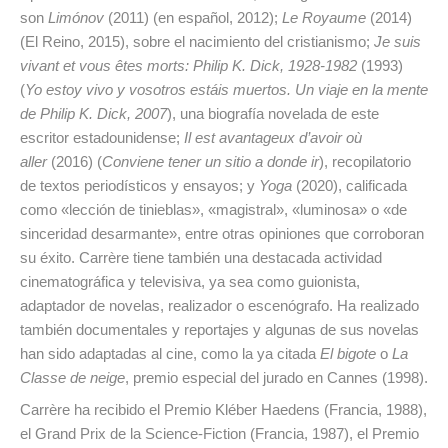
son
Limónov
(2011) (en español, 2012);
Le Royaume
(2014)
(El Reino, 2015), sobre el nacimiento del cristianismo;
Je suis
vivant et vous êtes morts: Philip K. Dick, 1928-1982
(1993)
(
Yo estoy vivo y vosotros estáis muertos. Un viaje en la mente
de Philip K. Dick, 2007
), una biografía novelada de este
escritor estadounidense;
Il est avantageux d’avoir où
aller
(2016) (
Conviene tener un sitio a donde ir
), recopilatorio
de textos periodísticos y ensayos; y
Yoga
(2020), calificada
como «lección de tinieblas», «magistral», «luminosa» o «de
sinceridad desarmante», entre otras opiniones que corroboran
su éxito. Carrère tiene también una destacada actividad
cinematográfica y televisiva, ya sea como guionista,
adaptador de novelas, realizador o escenógrafo. Ha realizado
también documentales y reportajes y algunas de sus novelas
han sido adaptadas al cine, como la ya citada
El bigote
o
La
Classe de neige
, premio especial del jurado en Cannes (1998).
Carrère ha recibido el Premio Kléber Haedens (Francia, 1988),
el Grand Prix de la Science-Fiction (Francia, 1987), el Premio