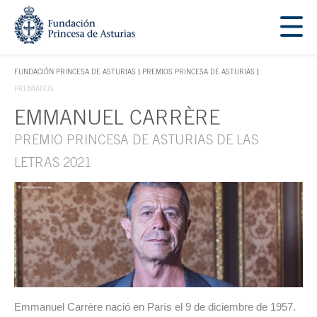
Saltar navegación. Ir directamente al contenido principal
Tecla de acceso 1
FUNDACIÓN PRINCESA DE ASTURIAS
PREMIOS PRINCESA DE ASTURIAS
TECLA DE ACCESO 1
PREMIADOS
EMMANUEL CARRÈRE
Contenido principal
PREMIO PRINCESA DE ASTURIAS DE LAS
LETRAS 2021
Emmanuel Carrère nació en París el 9 de diciembre de 1957.