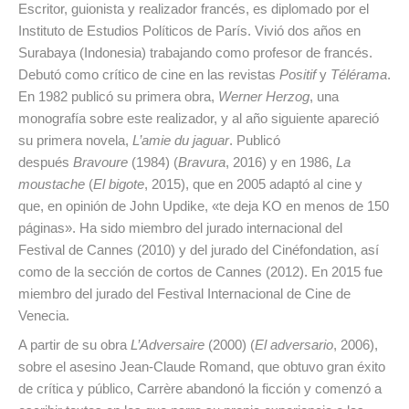
Escritor, guionista y realizador francés, es diplomado por el
Instituto de Estudios Políticos de París. Vivió dos años en
Surabaya (Indonesia) trabajando como profesor de francés.
Debutó como crítico de cine en las revistas
Positif
y
Télérama
.
En 1982 publicó su primera obra,
Werner Herzog
, una
monografía sobre este realizador, y al año siguiente apareció
su primera novela,
L’amie du jaguar
. Publicó
después
Bravoure
(1984) (
Bravura
, 2016) y en 1986,
La
moustache
(
El bigote
, 2015), que en 2005 adaptó al cine y
que, en opinión de John Updike, «te deja KO en menos de 150
páginas». Ha sido miembro del jurado internacional del
Festival de Cannes (2010) y del jurado del Cinéfondation, así
como de la sección de cortos de Cannes (2012). En 2015 fue
miembro del jurado del Festival Internacional de Cine de
Venecia.
A partir de su obra
L’Adversaire
(2000) (
El adversario
, 2006),
sobre el asesino Jean-Claude Romand, que obtuvo gran éxito
de crítica y público, Carrère abandonó la ficción y comenzó a