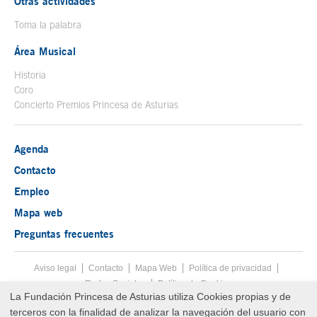
Otras actividades
Toma la palabra
Área Musical
Historia
Coro
Concierto Premios Princesa de Asturias
Agenda
Contacto
Empleo
Mapa web
Preguntas frecuentes
Aviso legal
Tecla de acceso 8
Contacto
Mapa Web
Menú pie
Política de privacidad
Redes Sociales
Política de Cookies
La Fundación Princesa de Asturias utiliza Cookies propias y de
Fin menú pie
terceros con la finalidad de analizar la navegación del usuario con
© Copyright Sun Aug 09 12:15:50 UTC 2026 Fundación Princesa de