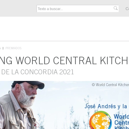
M
C
F
S
PREMIADOS
ONG WORLD CENTRAL KITC
 DE LA CONCORDIA 2021