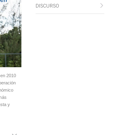
DISCURSO
 en 2010
peración
onómico
 más
sta y