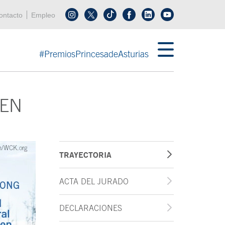
enú cabecera
ontacto
Empleo
Síguenos en tiktok
Síguenos en linkedin
in menú cabecera
#PremiosPrincesadeAsturias
HEN
TRAYECTORIA
ACTA DEL JURADO
DECLARACIONES