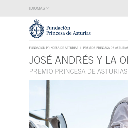
Saltar navegación. Ir directamente al contenido principal
IDIOMAS
Sección de idiomas
Fin de la sección de idiomas
Tecla de acceso 1
FUNDACIÓN PRINCESA DE ASTURIAS
PREMIOS PRINCESA DE ASTURIA
TECLA DE ACCESO 1
JOSÉ ANDRÉS Y LA 
Contenido principal
PREMIO PRINCESA DE ASTURIAS