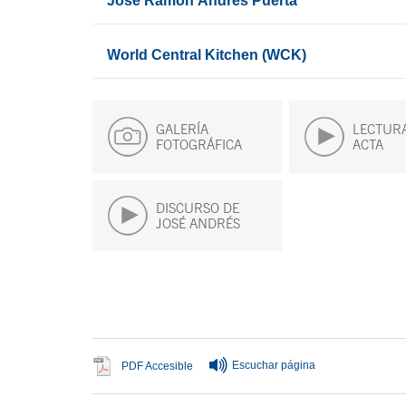
José Ramón Andrés Puerta
World Central Kitchen (WCK)
GALERÍA
LECTURA
FOTOGRÁFICA
ACTA
DISCURSO DE
JOSÉ ANDRÉS
Fin del contenido principal
Escuchar página
Se abre en ventana nueva
PDF Accesible