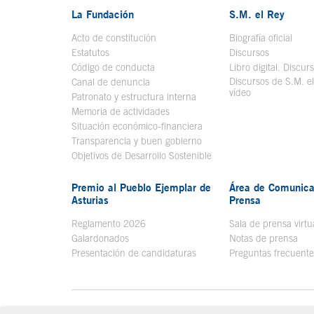
La Fundación
S.M. el Rey
Acto de constitución
Biografía oficial
Se a
Estatutos
Discursos
Código de conducta
Libro digital. Discur
Discursos de S.M. e
Canal de denuncia
vídeo
Se abre en ve
Patronato y estructura interna
Memoria de actividades
Situación económico-financiera
Transparencia y buen gobierno
Objetivos de Desarrollo Sostenible
Premio al Pueblo Ejemplar de
Área de Comunica
Asturias
Prensa
Reglamento 2026
Sala de prensa virtu
Galardonados
Notas de prensa
Presentación de candidaturas
Preguntas frecuente
Menú pie
Aviso legal
Tecla de acceso 8
Contacto
Mapa Web
Política de privacidad