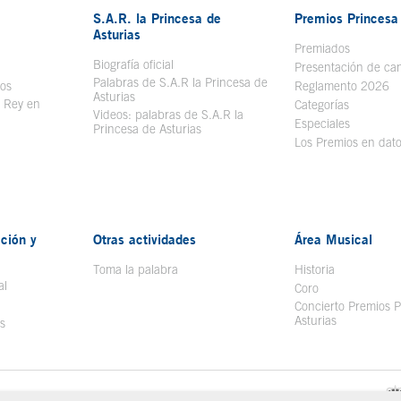
S.A.R. la Princesa de
Premios Princesa 
Asturias
bre en ventana nueva
Premiados
Biografía oficial
Se abre en ventana nueva
Presentación de ca
Palabras de S.A.R la Princesa de
sos
Se abre en ventana nueva
Reglamento 2026
Asturias
l Rey en
Categorías
Videos: palabras de S.A.R la
ntana nueva
Especiales
Princesa de Asturias
Los Premios en dat
ción y
Otras actividades
Área Musical
Toma la palabra
Historia
al
Coro
Concierto Premios P
Asturias
s
Redes Sociales
Política de Cookies