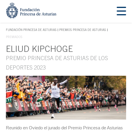
Saltar navegación. Ir directamente al contenido principal
Tecla de acceso 1
FUNDACIÓN PRINCESA DE ASTURIAS
PREMIOS PRINCESA DE ASTURIAS
TECLA DE ACCESO 1
PREMIADOS
ELIUD KIPCHOGE
Contenido principal
PREMIO PRINCESA DE ASTURIAS DE LOS
DEPORTES 2023
Reunido en Oviedo el jurado del Premio Princesa de Asturias