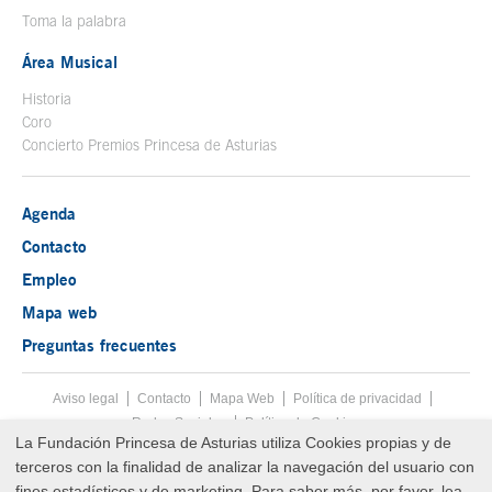
Toma la palabra
Área Musical
Historia
Coro
Concierto Premios Princesa de Asturias
Agenda
Contacto
Empleo
Mapa web
Preguntas frecuentes
Aviso legal
Tecla de acceso 8
Contacto
Mapa Web
Menú pie
Política de privacidad
Redes Sociales
Política de Cookies
La Fundación Princesa de Asturias utiliza Cookies propias y de
Fin menú pie
terceros con la finalidad de analizar la navegación del usuario con
© Copyright Fri Aug 07 11:59:08 UTC 2026 Fundación Princesa de
Asturias
fines estadísticos y de marketing. Para saber más, por favor, lea