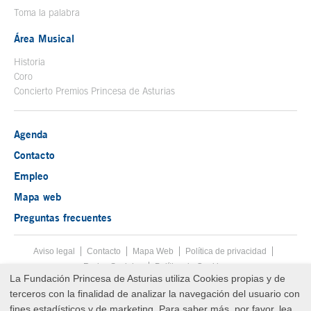
Toma la palabra
Área Musical
Historia
Coro
Concierto Premios Princesa de Asturias
Agenda
Contacto
Empleo
Mapa web
Preguntas frecuentes
Aviso legal
Tecla de acceso 8
Contacto
Mapa Web
Menú pie
Política de privacidad
Redes Sociales
Política de Cookies
La Fundación Princesa de Asturias utiliza Cookies propias y de
Fin menú pie
terceros con la finalidad de analizar la navegación del usuario con
© Copyright Fri Aug 07 20:45:32 UTC 2026 Fundación Princesa de
Asturias
fines estadísticos y de marketing. Para saber más, por favor, lea